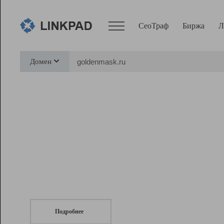
СеоТраф
Биржа
Л
Сервисы
Домен
СеоТраф
Монитор
Биржа
Pro
Линк+
СеоТраф
Запустите
продвижение сайта
c LinkPad.
Ресурсы
Вебмастер
Подробнее