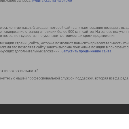
оискового запроса.
Купить ссылки на бирже
 ссылочную массу, благодаря которой сайт занимает верхние позиции в выд
ки, содержание страниц и позиции более 900 млн сайтов. На основе получе
то позволяет существенно уменьшить стоимость и сроки продвижения.
изации страниц сайта, которые позволяют повысить привлекательность конт
сылками это позволяет сайту занять высокие поисковые позиции в поисковых 
требующих дополнительных вложений.
Запустить продвижение сайта
боты со ссылками?
свяжитесь с нашей профессиональной службой поддержки, которая всегда рада
Ресурсы