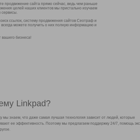
ите продвижение сайта прямо сейчас, ведь чем раньше
стижения целей наших клиентов мы пристально изучаем
 сервисы.
оиск ссылок, систему продвижения сайтов Сеотраф и
вы всегда можете получить о них полную информацию и
т вашего бизнеса!
ему Linkpad?
у мы знаем, что даже самая лучшая технология зависит от людей, которые
вают ее эффективность. Поэтому мы предлагаем поддержку 24/7, помощь экс
ругое.