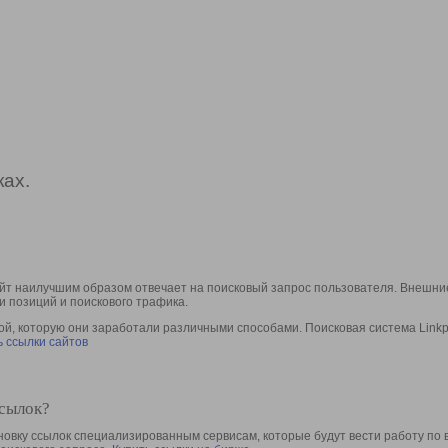
ах.
йт наилучшим образом отвечает на поисковый запрос пользователя. Внешние
и позиций и поискового трафика.
, которую они заработали различными способами. Поисковая система Linkpa
 ссылки сайтов
ссылок?
овку ссылок специализированным сервисам, которые будут вести работу по 