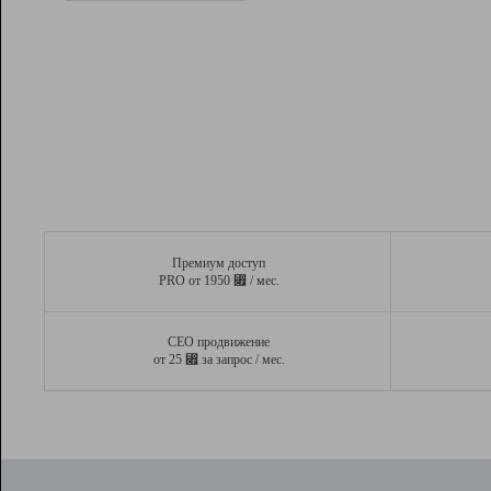
Рейтинг
Вывод и удержание в ТОП10 выдачи
поисковых систем
Инструменты
Разработчикам
Партнерская
программа
Помощь
Премиум доступ
⃏
PRO от 1950
/ мес.
СЕО продвижение
⃏
от 25
за запрос / мес.