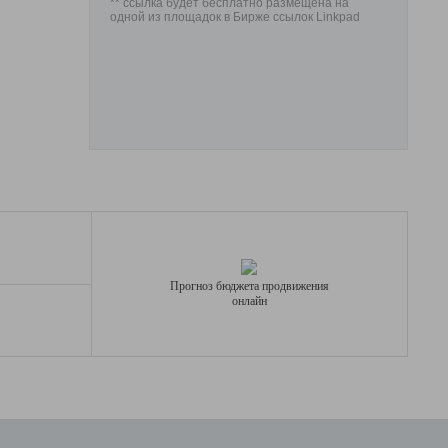
** ссылка будет бесплатно размещена на
одной из площадок в Бирже ссылок Linkpad
Прогноз бюджета продвижения
онлайн