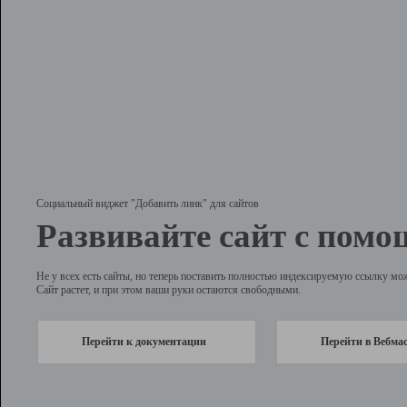
Социальный виджет "Добавить линк" для сайтов
Развивайте сайт с помо
Не у всех есть сайты, но теперь поставить полностью индексируемую ссылку мо
Сайт растет, и при этом ваши руки остаются свободными.
Перейти к документации
Перейти в Вебма