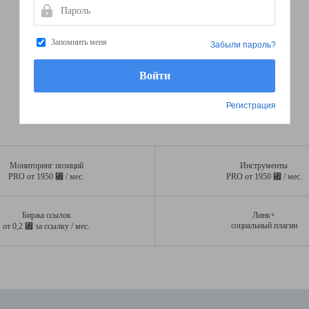
Пароль
Запомнить меня
Забыли пароль?
Регистрация
Мониторинг позиций
Инструменты
⃏
⃏
PRO от 1950
/ мес.
PRO от 1950
/ мес.
Биржа ссылок
Линк+
⃏
социальный плагин
от 0,2
за ссылку / мес.