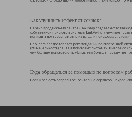
системах и улучшению их эффективности для конкретного п
Как улучшить эффект от ссылок?
Сервис продвижения сайтов СеоТраф создает естественную
собственной поисковой системы LinkPad отслеживает ссыл
полный и достоверный анализ выдачи поисковых систем, ч
СеоТраф предоставляет рекомендации по внутренней оптим
(кликабельность) сайта в поисковых системах. Вместе со с
чем больше поискового трафика, тем больше продаж, не 
Куда обращаться за помощью по вопросам ра
Если у вас есть вопросы относительно сервисов Linkpad, 
О Linkpad
Поддержка