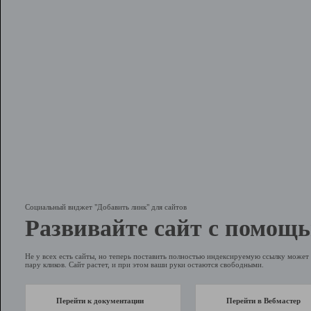
Социальный виджет "Добавить линк" для сайтов
Развивайте сайт с помощь
Не у всех есть сайты, но теперь поставить полностью индексируемую ссылку может 
пару кликов. Сайт растет, и при этом ваши руки остаются свободными.
Перейти к документации
Перейти в Вебмастер