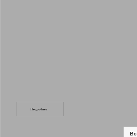
Рейтинг
Инструменты
Разработчикам
Партнерская
программа
Помощь
СеоТраф
Запустите
продвижение сайта
c LinkPad.
Подробнее
Вывод и удержание в ТОП10 выдачи
поисковых систем
Во