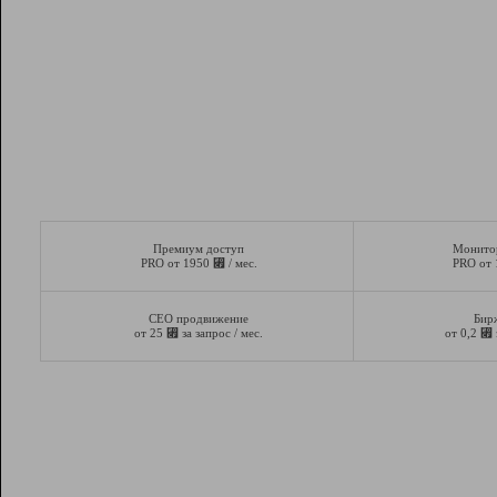
Премиум доступ
Монито
⃏
PRO от 1950
/ мес.
PRO от
СЕО продвижение
Бир
⃏
⃏
от 25
за запрос / мес.
от 0,2