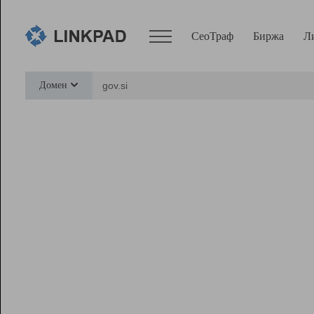
СеоТраф
Биржа
Л
Сервисы
Домен
СеоТраф
Монитор
Биржа
Pro
Линк+
Ресурсы
Вебмастер