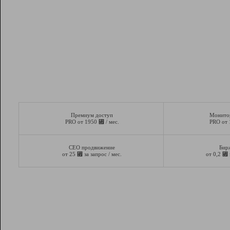
Премиум доступ
Монито
⃏
PRO от 1950
/ мес.
PRO от
СЕО продвижение
Бир
⃏
⃏
от 25
за запрос / мес.
от 0,2