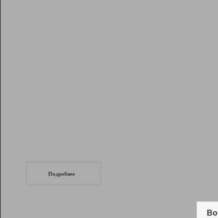
Рейтинг
Инструменты
Разработчикам
Партнерская
программа
Помощь
СеоТраф
Запустите
продвижение сайта
c LinkPad.
Подробнее
Вывод и удержание в ТОП10 выдачи
поисковых систем
Во