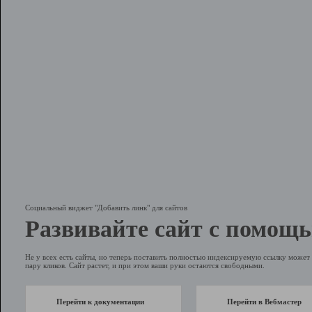
Социальный виджет "Добавить линк" для сайтов
Развивайте сайт с помощь
Не у всех есть сайты, но теперь поставить полностью индексируемую ссылку может 
пару кликов. Сайт растет, и при этом ваши руки остаются свободными.
Перейти к документации
Перейти в Вебмастер