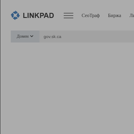
СеоТраф
Биржа
Л
Сервисы
Домен
СеоТраф
Монитор
Биржа
Pro
Линк+
Ресурсы
Вебмастер