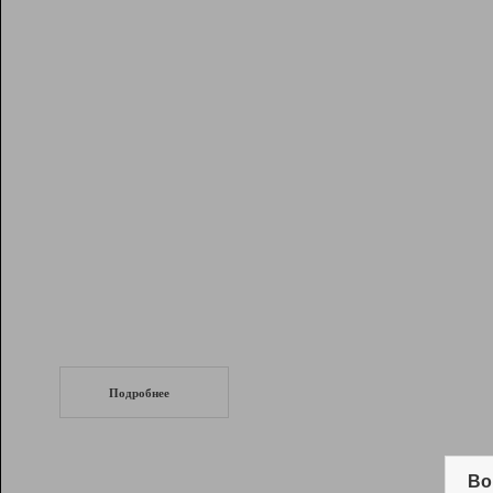
Рейтинг
Инструменты
Разработчикам
Партнерская
программа
Помощь
СеоТраф
Запустите
продвижение сайта
c LinkPad.
Подробнее
Вывод и удержание в ТОП10 выдачи
поисковых систем
Во