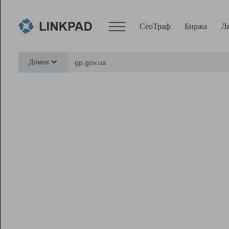
СеоТраф
Биржа
Л
Сервисы
Домен
СеоТраф
Монитор
Биржа
Pro
Линк+
Ресурсы
Вебмастер