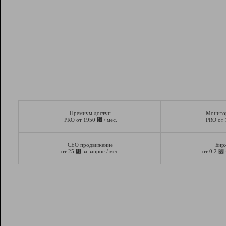
Премиум доступ
Монито
⃏
PRO от 1950
/ мес.
PRO от
СЕО продвижение
Бир
⃏
⃏
от 25
за запрос / мес.
от 0,2