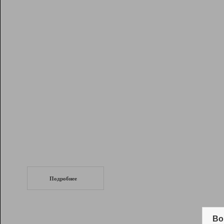
Рейтинг
Инструменты
Разработчикам
Партнерская
программа
Помощь
СеоТраф
Запустите
продвижение сайта
c LinkPad.
Подробнее
Вывод и удержание в ТОП10 выдачи
поисковых систем
Во