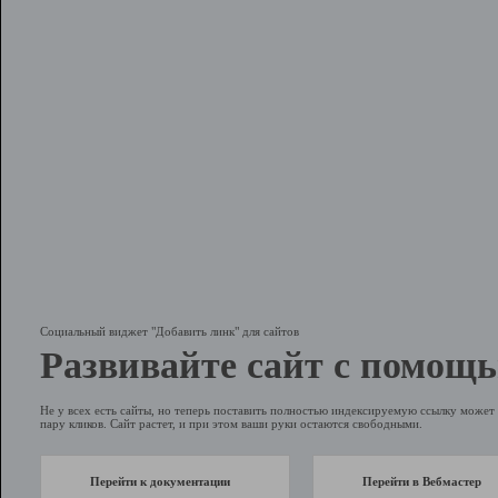
Социальный виджет "Добавить линк" для сайтов
Развивайте сайт с помощь
Не у всех есть сайты, но теперь поставить полностью индексируемую ссылку может 
пару кликов. Сайт растет, и при этом ваши руки остаются свободными.
Перейти к документации
Перейти в Вебмастер