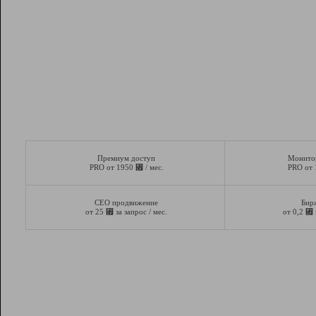
Премиум доступ
Монито
⃏
PRO от 1950
/ мес.
PRO от
СЕО продвижение
Бир
⃏
⃏
от 25
за запрос / мес.
от 0,2