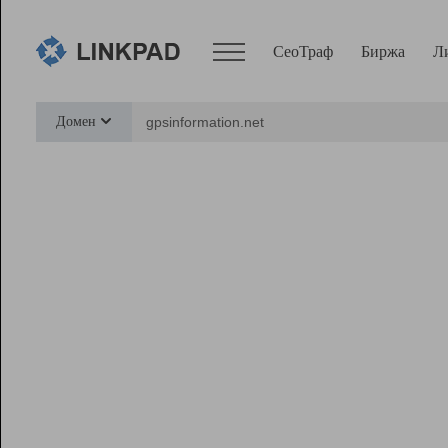
СеоТраф
Биржа
Л
Сервисы
Домен
СеоТраф
Монитор
Биржа
Pro
Линк+
Ресурсы
Вебмастер