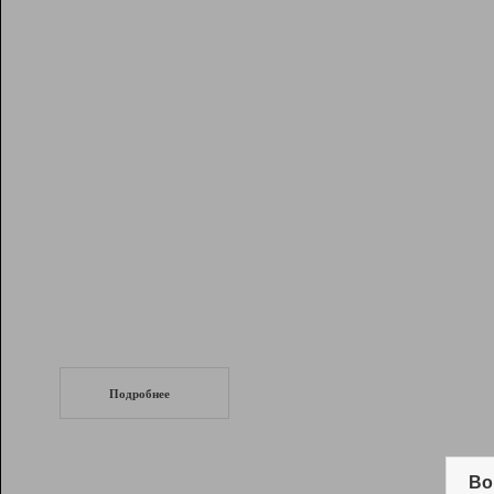
Рейтинг
Инструменты
Разработчикам
Партнерская
программа
Помощь
СеоТраф
Запустите
продвижение сайта
c LinkPad.
Подробнее
Вывод и удержание в ТОП10 выдачи
поисковых систем
Во