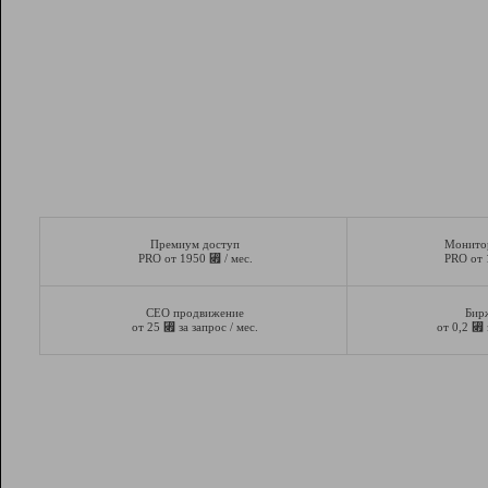
Премиум доступ
Монито
⃏
PRO от 1950
/ мес.
PRO от
СЕО продвижение
Бир
⃏
⃏
от 25
за запрос / мес.
от 0,2