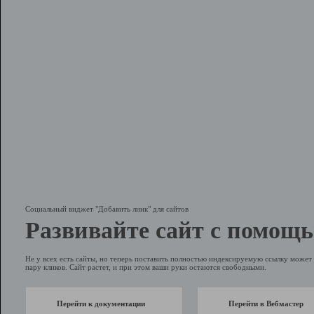
Социальный виджет "Добавить линк" для сайтов
Развивайте сайт с помощь
Не у всех есть сайты, но теперь поставить полностью индексируемую ссылку может 
пару кликов. Сайт растет, и при этом ваши руки остаются свободными.
Перейти к документации
Перейти в Вебмастер