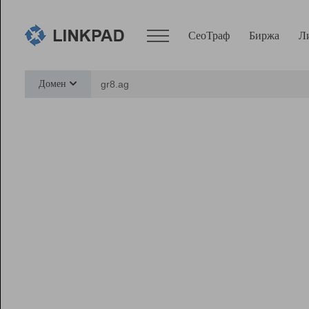
СеоТраф
Биржа
Л
Сервисы
Домен
СеоТраф
Монитор
Биржа
Pro
Линк+
Ресурсы
Вебмастер