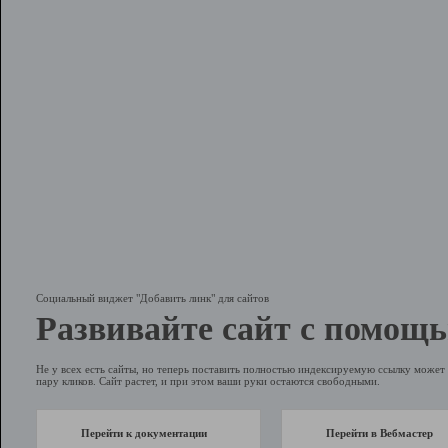
Социальный виджет "Добавить линк" для сайтов
Развивайте сайт с помощь
Не у всех есть сайты, но теперь поставить полностью индексируемую ссылку может 
пару кликов. Сайт растет, и при этом ваши руки остаются свободными.
Перейти к документации
Перейти в Вебмастер