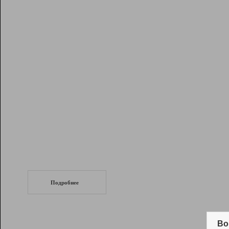
Рейтинг
Инструменты
Разработчикам
Партнерская
программа
Помощь
СеоТраф
Запустите
продвижение сайта
c LinkPad.
Подробнее
Вывод и удержание в ТОП10 выдачи
поисковых систем
Во