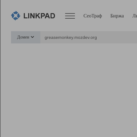
СеоТраф
Биржа
Л
Сервисы
Домен
СеоТраф
Монитор
Биржа
Pro
Линк+
Ресурсы
Вебмастер