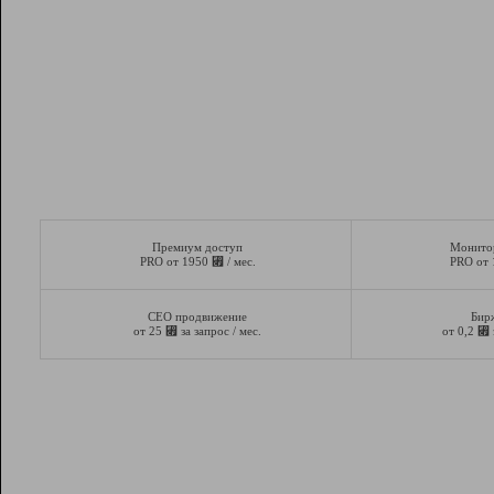
Премиум доступ
Монито
⃏
PRO от 1950
/ мес.
PRO от
СЕО продвижение
Бир
⃏
⃏
от 25
за запрос / мес.
от 0,2