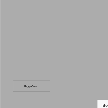
Рейтинг
Инструменты
Разработчикам
Партнерская
программа
Помощь
СеоТраф
Запустите
продвижение сайта
c LinkPad.
Подробнее
Вывод и удержание в ТОП10 выдачи
поисковых систем
Во