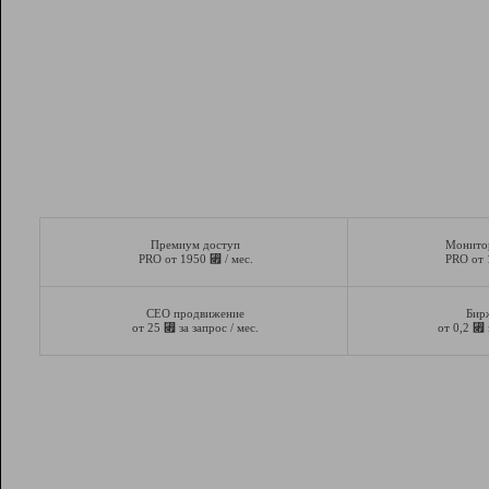
Премиум доступ
Монито
⃏
PRO от 1950
/ мес.
PRO от
СЕО продвижение
Бир
⃏
⃏
от 25
за запрос / мес.
от 0,2