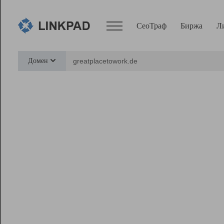
СеоТраф
Биржа
Л
Сервисы
Домен
СеоТраф
Монитор
Биржа
Pro
Линк+
Ресурсы
Вебмастер