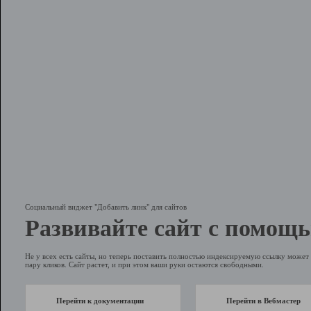
Социальный виджет "Добавить линк" для сайтов
Развивайте сайт с помощь
Не у всех есть сайты, но теперь поставить полностью индексируемую ссылку может 
пару кликов. Сайт растет, и при этом ваши руки остаются свободными.
Перейти к документации
Перейти в Вебмастер