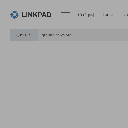
СеоТраф
Биржа
Л
Сервисы
Домен
СеоТраф
Монитор
Биржа
Pro
Линк+
Ресурсы
Вебмастер