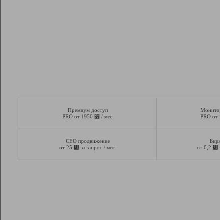
Премиум доступ
Монито
⃏
PRO от 1950
/ мес.
PRO от
СЕО продвижение
Бир
⃏
⃏
от 25
за запрос / мес.
от 0,2