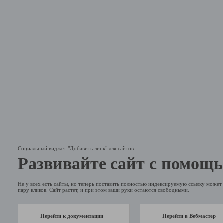
Социальный виджет "Добавить линк" для сайтов
Развивайте сайт с помощь
Не у всех есть сайты, но теперь поставить полностью индексируемую ссылку может 
пару кликов. Сайт растет, и при этом ваши руки остаются свободными.
Перейти к документации
Перейти в Вебмастер