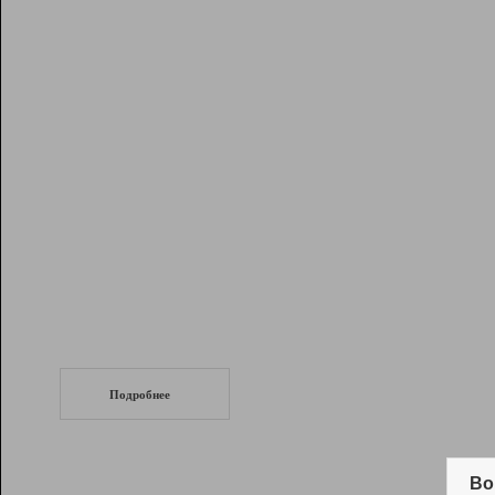
Рейтинг
Инструменты
Разработчикам
Партнерская
программа
Помощь
СеоТраф
Запустите
продвижение сайта
c LinkPad.
Подробнее
Вывод и удержание в ТОП10 выдачи
поисковых систем
Во