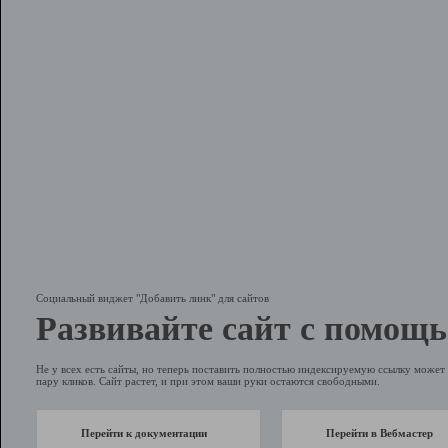
Социальный виджет "Добавить линк" для сайтов
Развивайте сайт с помощь
Не у всех есть сайты, но теперь поставить полностью индексируемую ссылку может 
пару кликов. Сайт растет, и при этом ваши руки остаются свободными.
Перейти к документации
Перейти в Вебмастер