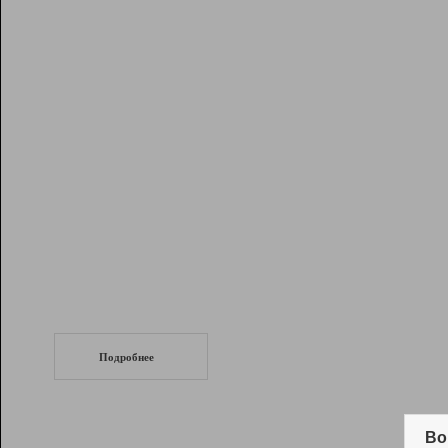
Рейтинг
Инструменты
Разработчикам
Партнерская
программа
Помощь
СеоТраф
Запустите
продвижение сайта
c LinkPad.
Подробнее
Вывод и удержание в ТОП10 выдачи
поисковых систем
Во