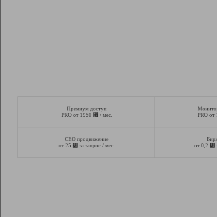
Премиум доступ
Монито
⃏
PRO от 1950
/ мес.
PRO от
СЕО продвижение
Бир
⃏
⃏
от 25
за запрос / мес.
от 0,2