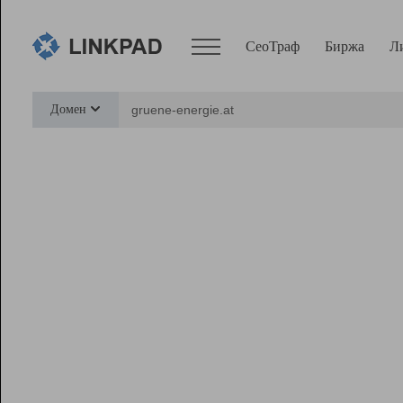
СеоТраф
Биржа
Л
Сервисы
Домен
СеоТраф
Монитор
Биржа
Pro
Линк+
Ресурсы
Вебмастер