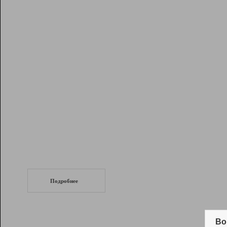
Рейтинг
Инструменты
Разработчикам
Партнерская
программа
Помощь
СеоТраф
Запустите
продвижение сайта
c LinkPad.
Подробнее
Вывод и удержание в ТОП10 выдачи
поисковых систем
Во