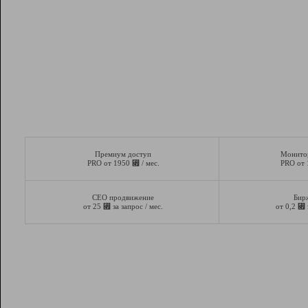
Премиум доступ
Монито
⃏
PRO от 1950
/ мес.
PRO от
СЕО продвижение
Бир
⃏
⃏
от 25
за запрос / мес.
от 0,2