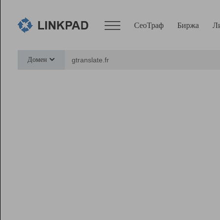
СеоТраф
Биржа
Л
Сервисы
Домен
СеоТраф
Монитор
Биржа
Pro
Линк+
Ресурсы
Вебмастер