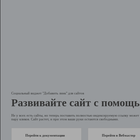
Социальный виджет "Добавить линк" для сайтов
Развивайте сайт с помощь
Не у всех есть сайты, но теперь поставить полностью индексируемую ссылку может 
пару кликов. Сайт растет, и при этом ваши руки остаются свободными.
Перейти к документации
Перейти в Вебмастер