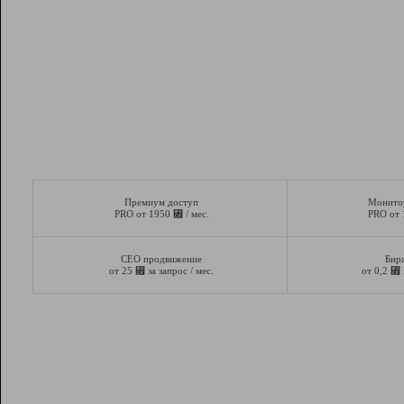
Премиум доступ
Монито
⃏
PRO от 1950
/ мес.
PRO от
СЕО продвижение
Бир
⃏
⃏
от 25
за запрос / мес.
от 0,2