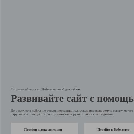
Социальный виджет "Добавить линк" для сайтов
Развивайте сайт с помощь
Не у всех есть сайты, но теперь поставить полностью индексируемую ссылку может 
пару кликов. Сайт растет, и при этом ваши руки остаются свободными.
Перейти к документации
Перейти в Вебмастер