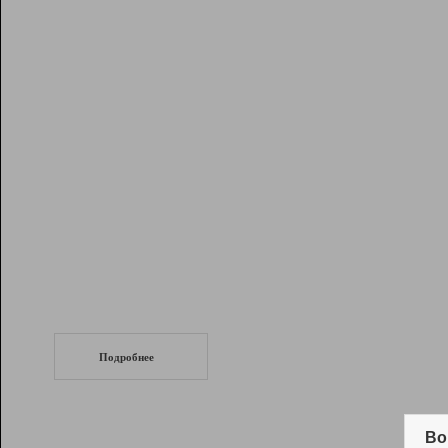
Рейтинг
Инструменты
Разработчикам
Партнерская
программа
Помощь
СеоТраф
Запустите
продвижение сайта
c LinkPad.
Подробнее
Вывод и удержание в ТОП10 выдачи
поисковых систем
Во