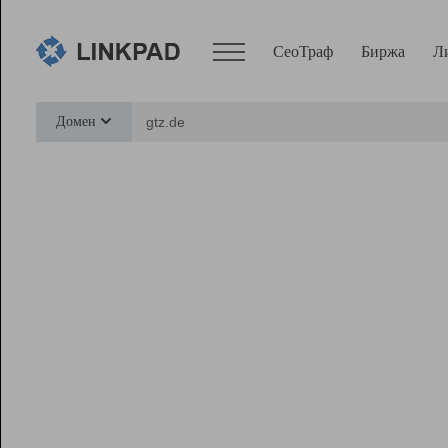
СеоТраф
Биржа
Л
Сервисы
Домен
СеоТраф
Монитор
Биржа
Pro
Линк+
Ресурсы
Вебмастер