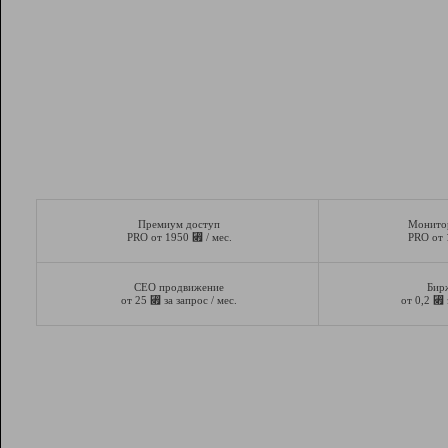
Премиум доступ
Монито
⃏
PRO от 1950
/ мес.
PRO от
СЕО продвижение
Бир
⃏
⃏
от 25
за запрос / мес.
от 0,2