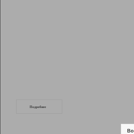
Рейтинг
Инструменты
Разработчикам
Партнерская
программа
Помощь
СеоТраф
Запустите
продвижение сайта
c LinkPad.
Подробнее
Вывод и удержание в ТОП10 выдачи
поисковых систем
Во