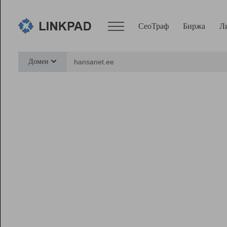
СеоТраф
Биржа
Л
Сервисы
Домен
СеоТраф
Монитор
Биржа
Pro
Линк+
Ресурсы
Вебмастер