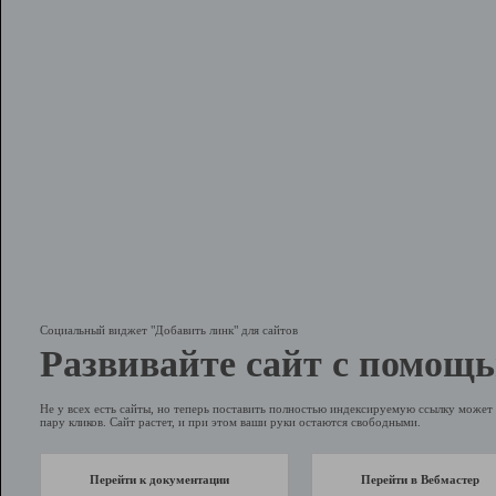
Социальный виджет "Добавить линк" для сайтов
Развивайте сайт с помощь
Не у всех есть сайты, но теперь поставить полностью индексируемую ссылку может 
пару кликов. Сайт растет, и при этом ваши руки остаются свободными.
Перейти к документации
Перейти в Вебмастер