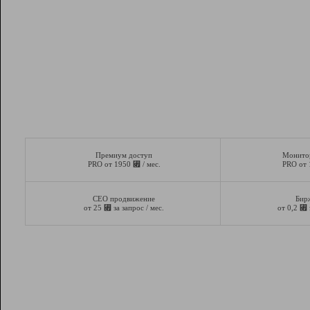
Премиум доступ
Монито
⃏
PRO от 1950
/ мес.
PRO от
СЕО продвижение
Бир
⃏
⃏
от 25
за запрос / мес.
от 0,2