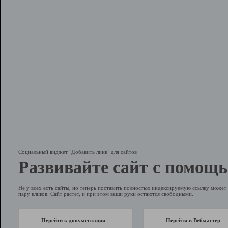
Социальный виджет "Добавить линк" для сайтов
Развивайте сайт с помощь
Не у всех есть сайты, но теперь поставить полностью индексируемую ссылку может 
пару кликов. Сайт растет, и при этом ваши руки остаются свободными.
Перейти к документации
Перейти в Вебмастер