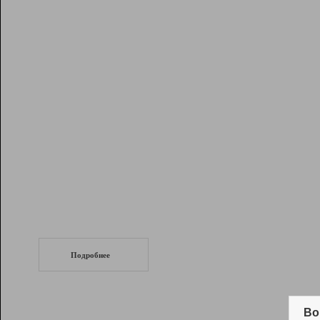
Рейтинг
Инструменты
Разработчикам
Партнерская
программа
Помощь
СеоТраф
Запустите
продвижение сайта
c LinkPad.
Подробнее
Вывод и удержание в ТОП10 выдачи
поисковых систем
Во