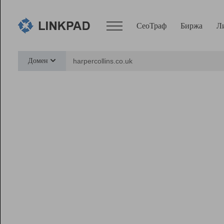
СеоТраф
Биржа
Л
Сервисы
Домен
СеоТраф
Монитор
Биржа
Pro
Линк+
Ресурсы
Вебмастер