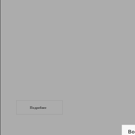
Рейтинг
Инструменты
Разработчикам
Партнерская
программа
Помощь
СеоТраф
Запустите
продвижение сайта
c LinkPad.
Подробнее
Вывод и удержание в ТОП10 выдачи
поисковых систем
Во