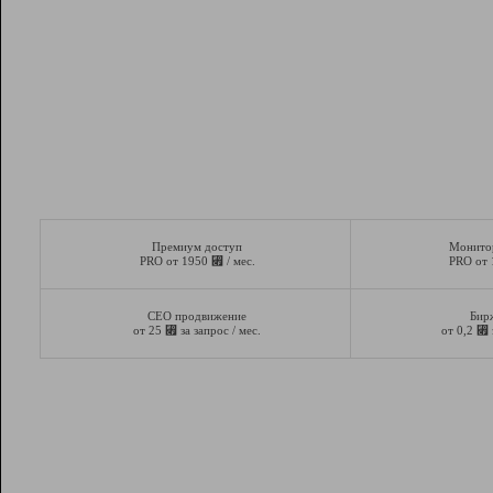
Премиум доступ
Монито
⃏
PRO от 1950
/ мес.
PRO от
СЕО продвижение
Бир
⃏
⃏
от 25
за запрос / мес.
от 0,2