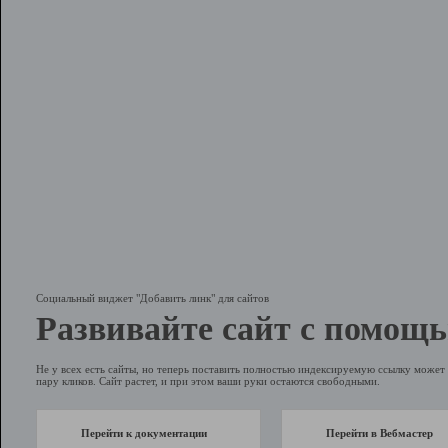
Социальный виджет "Добавить линк" для сайтов
Развивайте сайт с помощь
Не у всех есть сайты, но теперь поставить полностью индексируемую ссылку может 
пару кликов. Сайт растет, и при этом ваши руки остаются свободными.
Перейти к документации
Перейти в Вебмастер