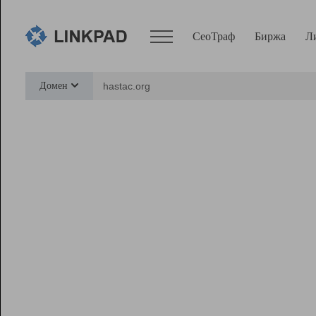
СеоТраф
Биржа
Л
Сервисы
Домен
СеоТраф
Монитор
Биржа
Pro
Линк+
Ресурсы
Вебмастер