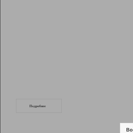
Рейтинг
Инструменты
Разработчикам
Партнерская
программа
Помощь
СеоТраф
Запустите
продвижение сайта
c LinkPad.
Подробнее
Вывод и удержание в ТОП10 выдачи
поисковых систем
Во