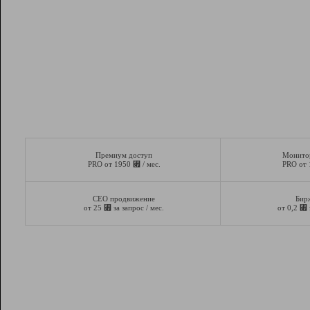
Премиум доступ
Монито
⃏
PRO от 1950
/ мес.
PRO от
СЕО продвижение
Бир
⃏
⃏
от 25
за запрос / мес.
от 0,2