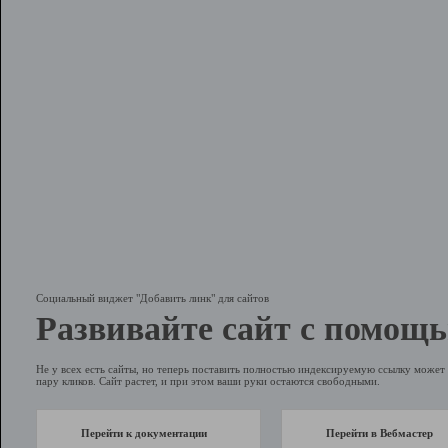
Социальный виджет "Добавить линк" для сайтов
Развивайте сайт с помощь
Не у всех есть сайты, но теперь поставить полностью индексируемую ссылку может 
пару кликов. Сайт растет, и при этом ваши руки остаются свободными.
Перейти к документации
Перейти в Вебмастер