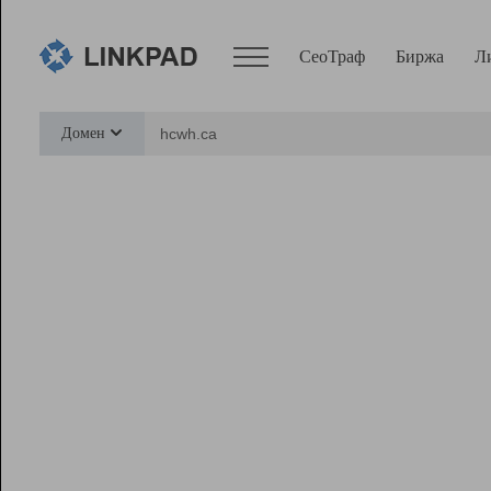
СеоТраф
Биржа
Л
Сервисы
Домен
СеоТраф
Монитор
Биржа
Pro
Линк+
Ресурсы
Вебмастер