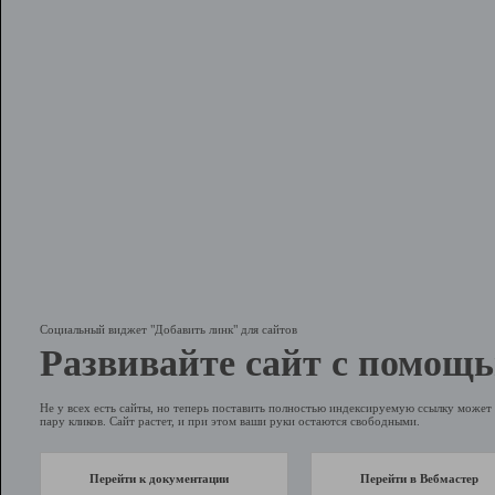
Социальный виджет "Добавить линк" для сайтов
Развивайте сайт с помощь
Не у всех есть сайты, но теперь поставить полностью индексируемую ссылку может 
пару кликов. Сайт растет, и при этом ваши руки остаются свободными.
Перейти к документации
Перейти в Вебмастер