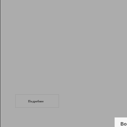
Рейтинг
Инструменты
Разработчикам
Партнерская
программа
Помощь
СеоТраф
Запустите
продвижение сайта
c LinkPad.
Подробнее
Вывод и удержание в ТОП10 выдачи
поисковых систем
Во