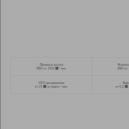
Премиум доступ
Монито
⃏
PRO от 1950
/ мес.
PRO от
СЕО продвижение
Бир
⃏
⃏
от 25
за запрос / мес.
от 0,2