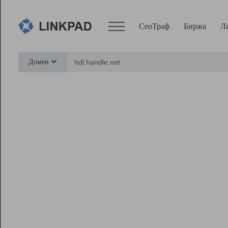
СеоТраф
Биржа
Л
Сервисы
Домен
СеоТраф
Монитор
Биржа
Pro
Линк+
Ресурсы
Вебмастер