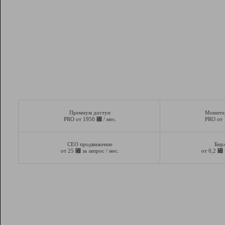
Премиум доступ
Монито
⃏
PRO от 1950
/ мес.
PRO от
СЕО продвижение
Бир
⃏
⃏
от 25
за запрос / мес.
от 0,2