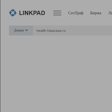
СеоТраф
Биржа
Л
Сервисы
Домен
СеоТраф
Монитор
Биржа
Pro
Линк+
Ресурсы
Вебмастер