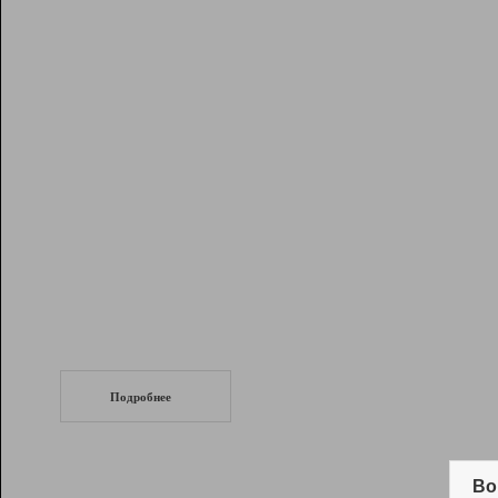
Рейтинг
Инструменты
Разработчикам
Партнерская
программа
Помощь
СеоТраф
Запустите
продвижение сайта
c LinkPad.
Подробнее
Вывод и удержание в ТОП10 выдачи
поисковых систем
Во