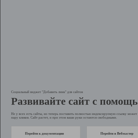
Социальный виджет "Добавить линк" для сайтов
Развивайте сайт с помощь
Не у всех есть сайты, но теперь поставить полностью индексируемую ссылку может 
пару кликов. Сайт растет, и при этом ваши руки остаются свободными.
Перейти к документации
Перейти в Вебмастер