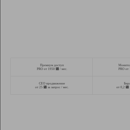
Премиум доступ
Монито
⃏
PRO от 1950
/ мес.
PRO от
СЕО продвижение
Бир
⃏
⃏
от 25
за запрос / мес.
от 0,2