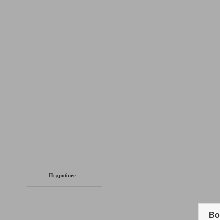
Рейтинг
Инструменты
Разработчикам
Партнерская
программа
Помощь
СеоТраф
Запустите
продвижение сайта
c LinkPad.
Подробнее
Вывод и удержание в ТОП10 выдачи
поисковых систем
Во