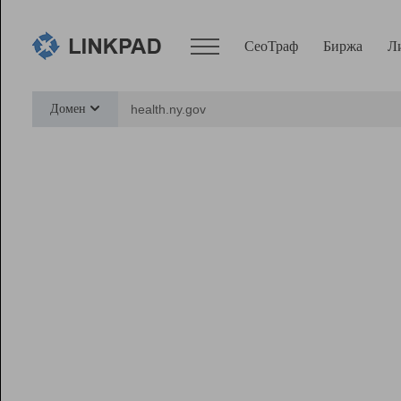
СеоТраф
Биржа
Л
Сервисы
Домен
СеоТраф
Монитор
Биржа
Pro
Линк+
Ресурсы
Вебмастер