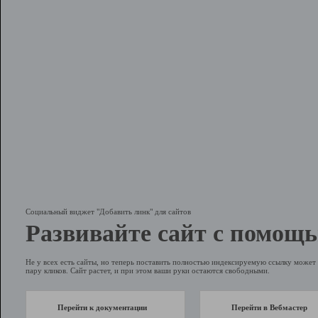
Социальный виджет "Добавить линк" для сайтов
Развивайте сайт с помощь
Не у всех есть сайты, но теперь поставить полностью индексируемую ссылку может 
пару кликов. Сайт растет, и при этом ваши руки остаются свободными.
Перейти к документации
Перейти в Вебмастер