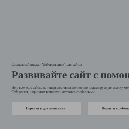
Социальный виджет "Добавить линк" для сайтов
Развивайте сайт с помо
Не у всех есть сайты, но теперь поставить полностью индексируемую ссылку мо
Сайт растет, и при этом ваши руки остаются свободными.
Перейти к документации
Перейти в Вебма