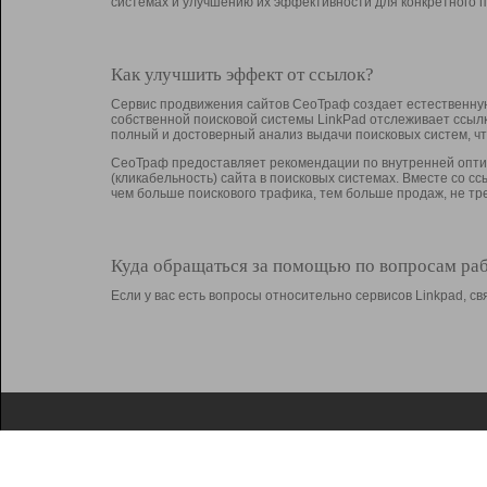
системах и улучшению их эффективности для конкретного п
Как улучшить эффект от ссылок?
Сервис продвижения сайтов СеоТраф создает естественную
собственной поисковой системы LinkPad отслеживает ссыл
полный и достоверный анализ выдачи поисковых систем, ч
СеоТраф предоставляет рекомендации по внутренней оптим
(кликабельность) сайта в поисковых системах. Вместе со с
чем больше поискового трафика, тем больше продаж, не 
Куда обращаться за помощью по вопросам ра
Если у вас есть вопросы относительно сервисов Linkpad, 
О Linkpad
Поддержка