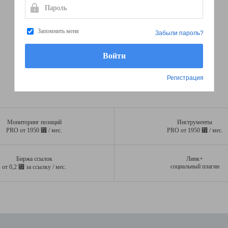
Пароль
Запомнить меня
Забыли пароль?
Регистрация
Мониторинг позиций
Инструменты
⃏
⃏
PRO от 1950
/ мес.
PRO от 1950
/ мес.
Биржа ссылок
Линк+
⃏
социальный плагин
от 0,2
за ссылку / мес.