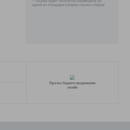
** ссылка будет бесплатно размещена на
одной из площадок в Бирже ссылок Linkpad
Прогноз бюджета продвижения
онлайн