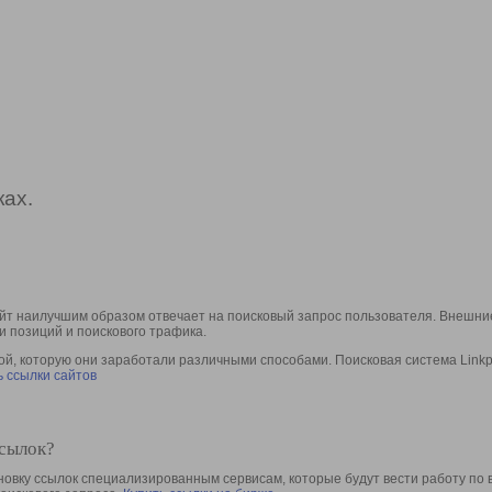
ах.
йт наилучшим образом отвечает на поисковый запрос пользователя. Внешние
и позиций и поискового трафика.
, которую они заработали различными способами. Поисковая система Linkpa
 ссылки сайтов
ссылок?
овку ссылок специализированным сервисам, которые будут вести работу по 