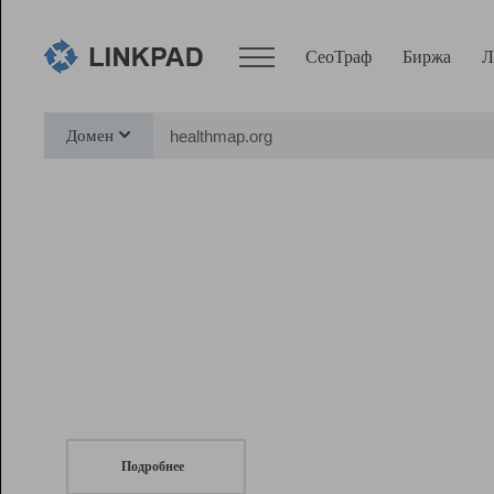
СеоТраф
Биржа
Л
Сервисы
Домен
СеоТраф
Монитор
Биржа
Pro
Линк+
СеоТраф
Запустите
продвижение сайта
c LinkPad.
Ресурсы
Вебмастер
Подробнее