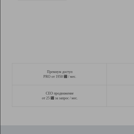
Рейтинг
Вывод и удержание в ТОП10 выдачи
поисковых систем
Инструменты
Разработчикам
Партнерская
программа
Помощь
Премиум доступ
⃏
PRO от 1950
/ мес.
СЕО продвижение
⃏
от 25
за запрос / мес.