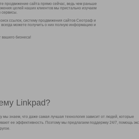
ите продвижение сайта прямо сейчас, ведь чем раньше
стижения целей наших клиентов мы пристально изучаем
 сервисы.
оиск ссылок, систему продвижения сайтов Сеотраф и
вы всегда можете получить о них полную информацию и
т вашего бизнеса!
ему Linkpad?
у мы знаем, что даже самая лучшая технология зависит от людей, которые
вают ее эффективность. Поэтому мы предлагаем поддержку 24/7, помощь экс
ругое.