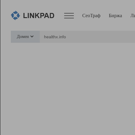
СеоТраф
Биржа
Л
Сервисы
Домен
СеоТраф
Монитор
Биржа
Pro
Линк+
Ресурсы
Вебмастер