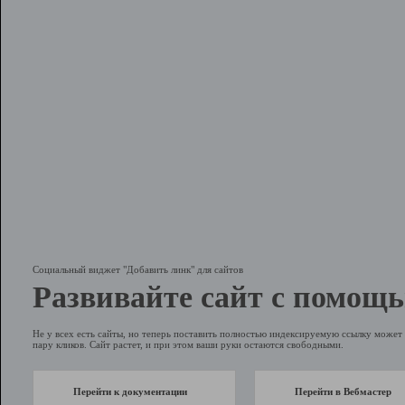
Социальный виджет "Добавить линк" для сайтов
Развивайте сайт с помощь
Не у всех есть сайты, но теперь поставить полностью индексируемую ссылку может 
пару кликов. Сайт растет, и при этом ваши руки остаются свободными.
Перейти к документации
Перейти в Вебмастер