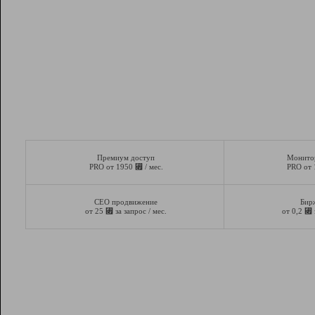
Премиум доступ
Монито
⃏
PRO от 1950
/ мес.
PRO от
СЕО продвижение
Бир
⃏
⃏
от 25
за запрос / мес.
от 0,2