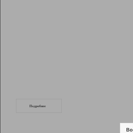
Рейтинг
Инструменты
Разработчикам
Партнерская
программа
Помощь
СеоТраф
Запустите
продвижение сайта
c LinkPad.
Подробнее
Вывод и удержание в ТОП10 выдачи
поисковых систем
Во