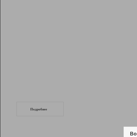
Рейтинг
Инструменты
Разработчикам
Партнерская
программа
Помощь
СеоТраф
Запустите
продвижение сайта
c LinkPad.
Подробнее
Вывод и удержание в ТОП10 выдачи
поисковых систем
Во