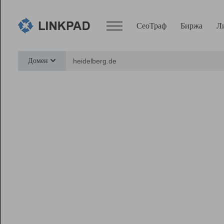
СеоТраф
Биржа
Л
Сервисы
Домен
СеоТраф
Монитор
Биржа
Pro
Линк+
Ресурсы
Вебмастер