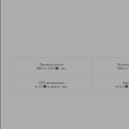
Премиум доступ
Монито
⃏
PRO от 1950
/ мес.
PRO от
СЕО продвижение
Бир
⃏
⃏
от 25
за запрос / мес.
от 0,2