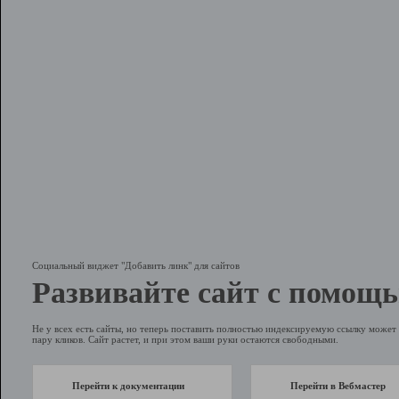
Социальный виджет "Добавить линк" для сайтов
Развивайте сайт с помощь
Не у всех есть сайты, но теперь поставить полностью индексируемую ссылку может 
пару кликов. Сайт растет, и при этом ваши руки остаются свободными.
Перейти к документации
Перейти в Вебмастер