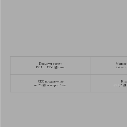
Премиум доступ
Монито
⃏
PRO от 1950
/ мес.
PRO от
СЕО продвижение
Бир
⃏
⃏
от 25
за запрос / мес.
от 0,2