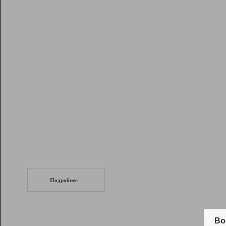
Рейтинг
Инструменты
Разработчикам
Партнерская
программа
Помощь
СеоТраф
Запустите
продвижение сайта
c LinkPad.
Подробнее
Вывод и удержание в ТОП10 выдачи
поисковых систем
Во