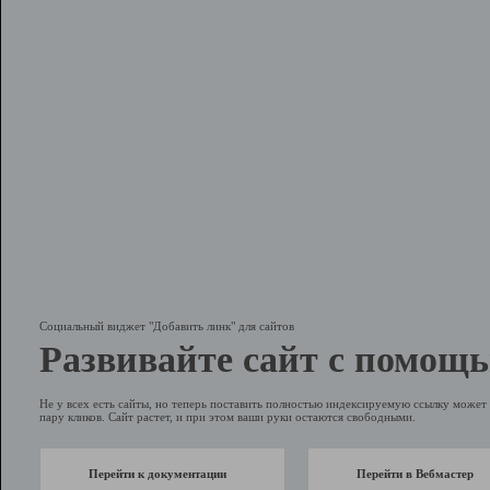
Социальный виджет "Добавить линк" для сайтов
Развивайте сайт с помощь
Не у всех есть сайты, но теперь поставить полностью индексируемую ссылку может 
пару кликов. Сайт растет, и при этом ваши руки остаются свободными.
Перейти к документации
Перейти в Вебмастер