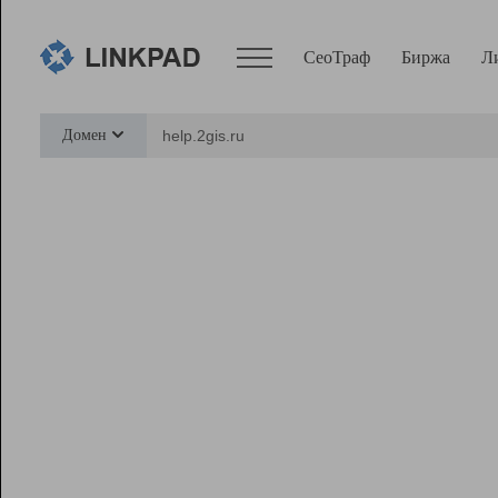
СеоТраф
Биржа
Л
Сервисы
Домен
СеоТраф
Монитор
Биржа
Pro
Линк+
Ресурсы
Вебмастер