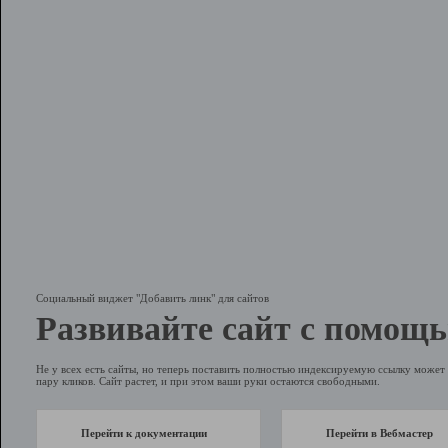
Социальный виджет "Добавить линк" для сайтов
Развивайте сайт с помощь
Не у всех есть сайты, но теперь поставить полностью индексируемую ссылку может 
пару кликов. Сайт растет, и при этом ваши руки остаются свободными.
Перейти к документации
Перейти в Вебмастер