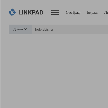
СеоТраф
Биржа
Л
Сервисы
Домен
СеоТраф
Монитор
Биржа
Pro
Линк+
Ресурсы
Вебмастер