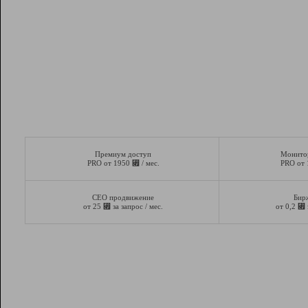
Премиум доступ
Монито
⃏
PRO от 1950
/ мес.
PRO от
СЕО продвижение
Бир
⃏
⃏
от 25
за запрос / мес.
от 0,2