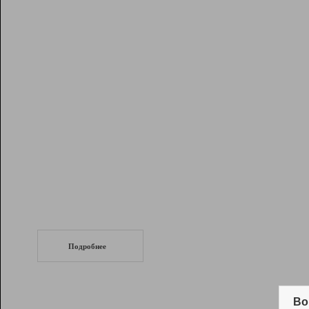
Рейтинг
Инструменты
Разработчикам
Партнерская
программа
Помощь
СеоТраф
Запустите
продвижение сайта
c LinkPad.
Подробнее
Вывод и удержание в ТОП10 выдачи
поисковых систем
Во