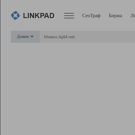
СеоТраф
Биржа
Л
Сервисы
Домен
СеоТраф
Монитор
Биржа
Pro
Линк+
Ресурсы
Вебмастер