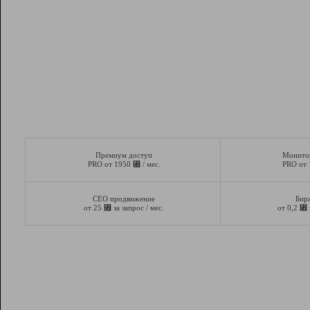
Премиум доступ
Монито
⃏
PRO от 1950
/ мес.
PRO от
СЕО продвижение
Бир
⃏
⃏
от 25
за запрос / мес.
от 0,2