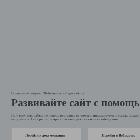
Социальный виджет "Добавить линк" для сайтов
Развивайте сайт с помощь
Не у всех есть сайты, но теперь поставить полностью индексируемую ссылку может 
пару кликов. Сайт растет, и при этом ваши руки остаются свободными.
Перейти к документации
Перейти в Вебмастер