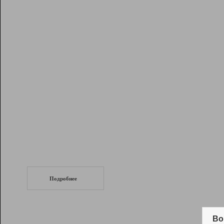
Рейтинг
Инструменты
Разработчикам
Партнерская
программа
Помощь
СеоТраф
Запустите
продвижение сайта
c LinkPad.
Подробнее
Вывод и удержание в ТОП10 выдачи
поисковых систем
Во