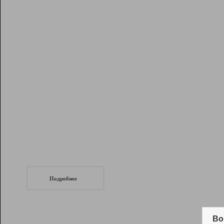
Рейтинг
Инструменты
Разработчикам
Партнерская
программа
Помощь
СеоТраф
Запустите
продвижение сайта
c LinkPad.
Подробнее
Вывод и удержание в ТОП10 выдачи
поисковых систем
Во