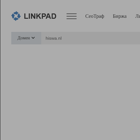
СеоТраф
Биржа
Л
Сервисы
Домен
СеоТраф
Монитор
Биржа
Pro
Линк+
Ресурсы
Вебмастер