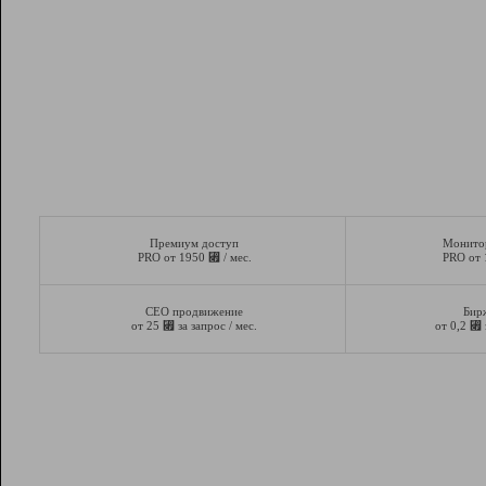
Премиум доступ
Монито
⃏
PRO от 1950
/ мес.
PRO от
СЕО продвижение
Бир
⃏
⃏
от 25
за запрос / мес.
от 0,2