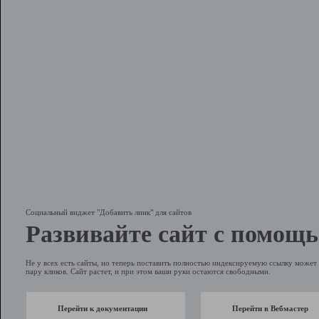
Социальный виджет "Добавить линк" для сайтов
Развивайте сайт с помощь
Не у всех есть сайты, но теперь поставить полностью индексируемую ссылку может 
пару кликов. Сайт растет, и при этом ваши руки остаются свободными.
Перейти к документации
Перейти в Вебмастер