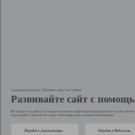
Социальный виджет "Добавить линк" для сайтов
Развивайте сайт с помощь
Не у всех есть сайты, но теперь поставить полностью индексируемую ссылку может 
пару кликов. Сайт растет, и при этом ваши руки остаются свободными.
Перейти к документации
Перейти в Вебмастер