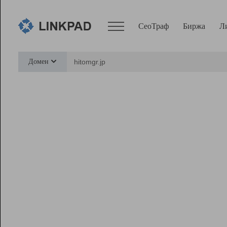
СеоТраф
Биржа
Л
Сервисы
Домен
СеоТраф
Монитор
Биржа
Pro
Линк+
Ресурсы
Вебмастер