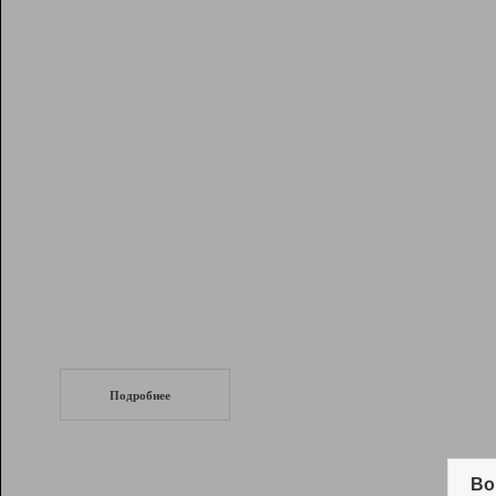
Рейтинг
Инструменты
Разработчикам
Партнерская
программа
Помощь
СеоТраф
Запустите
продвижение сайта
c LinkPad.
Подробнее
Вывод и удержание в ТОП10 выдачи
поисковых систем
Во