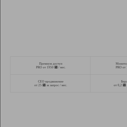
Премиум доступ
Монито
⃏
PRO от 1950
/ мес.
PRO от
СЕО продвижение
Бир
⃏
⃏
от 25
за запрос / мес.
от 0,2