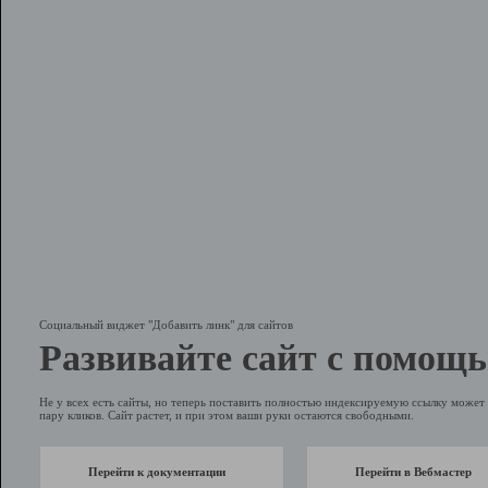
Социальный виджет "Добавить линк" для сайтов
Развивайте сайт с помощь
Не у всех есть сайты, но теперь поставить полностью индексируемую ссылку может 
пару кликов. Сайт растет, и при этом ваши руки остаются свободными.
Перейти к документации
Перейти в Вебмастер