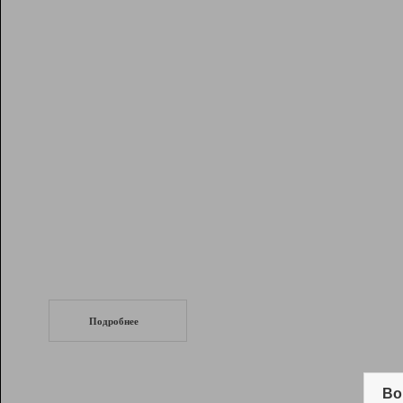
Рейтинг
Инструменты
Разработчикам
Партнерская
программа
Помощь
СеоТраф
Запустите
продвижение сайта
c LinkPad.
Подробнее
Вывод и удержание в ТОП10 выдачи
поисковых систем
Во