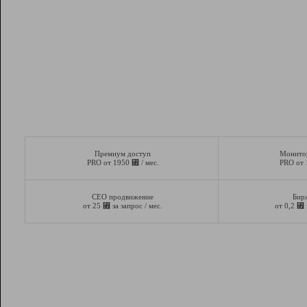
Премиум доступ
Монито
⃏
PRO от 1950
/ мес.
PRO от
СЕО продвижение
Бир
⃏
⃏
от 25
за запрос / мес.
от 0,2