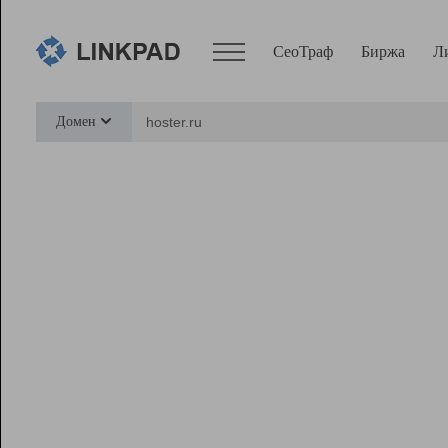
СеоТраф
Биржа
Л
Сервисы
Домен
СеоТраф
Монитор
Биржа
Pro
Линк+
Ресурсы
Вебмастер