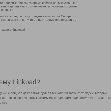
ите продвижение сайта прямо сейчас, ведь чем раньше
стижения целей наших клиентов мы пристально изучаем
 сервисы.
оиск ссылок, систему продвижения сайтов Сеотраф и
вы всегда можете получить о них полную информацию и
т вашего бизнеса!
ему Linkpad?
у мы знаем, что даже самая лучшая технология зависит от людей, которые
вают ее эффективность. Поэтому мы предлагаем поддержку 24/7, помощь экс
ругое.