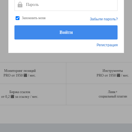
Пароль
Запомнить меня
Забыли пароль?
Регистрация
Мониторинг позиций
Инструменты
⃏
⃏
PRO от 1950
/ мес.
PRO от 1950
/ мес.
Биржа ссылок
Линк+
⃏
социальный плагин
от 0,2
за ссылку / мес.