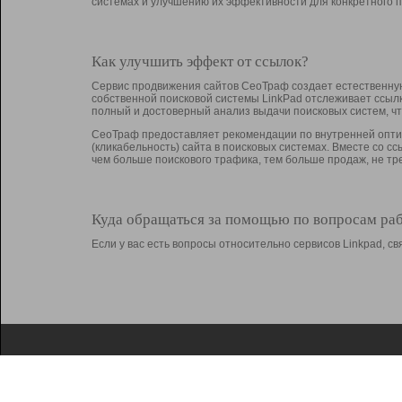
системах и улучшению их эффективности для конкретного п
Как улучшить эффект от ссылок?
Сервис продвижения сайтов СеоТраф создает естественную
собственной поисковой системы LinkPad отслеживает ссыл
полный и достоверный анализ выдачи поисковых систем, ч
СеоТраф предоставляет рекомендации по внутренней оптим
(кликабельность) сайта в поисковых системах. Вместе со с
чем больше поискового трафика, тем больше продаж, не 
Куда обращаться за помощью по вопросам ра
Если у вас есть вопросы относительно сервисов Linkpad, 
О Linkpad
Поддержка