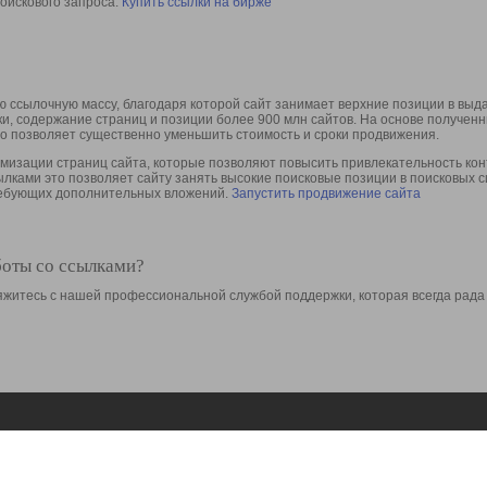
оискового запроса.
Купить ссылки на бирже
 ссылочную массу, благодаря которой сайт занимает верхние позиции в выд
ки, содержание страниц и позиции более 900 млн сайтов. На основе получе
то позволяет существенно уменьшить стоимость и сроки продвижения.
изации страниц сайта, которые позволяют повысить привлекательность конт
сылками это позволяет сайту занять высокие поисковые позиции в поисковых 
требующих дополнительных вложений.
Запустить продвижение сайта
боты со ссылками?
свяжитесь с нашей профессиональной службой поддержки, которая всегда рада
Ресурсы