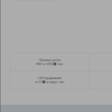
Рейтинг
Вывод и удержание в ТОП10 выдачи
поисковых систем
Инструменты
Разработчикам
Партнерская
программа
Помощь
Премиум доступ
⃏
PRO от 1950
/ мес.
СЕО продвижение
⃏
от 25
за запрос / мес.