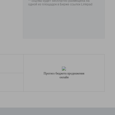
** ссылка будет бесплатно размещена на
одной из площадок в Бирже ссылок Linkpad
Прогноз бюджета продвижения
онлайн