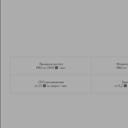
Премиум доступ
Монито
⃏
PRO от 1950
/ мес.
PRO от
СЕО продвижение
Бир
⃏
⃏
от 25
за запрос / мес.
от 0,2