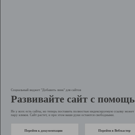
Социальный виджет "Добавить линк" для сайтов
Развивайте сайт с помощь
Не у всех есть сайты, но теперь поставить полностью индексируемую ссылку может 
пару кликов. Сайт растет, и при этом ваши руки остаются свободными.
Перейти к документации
Перейти в Вебмастер