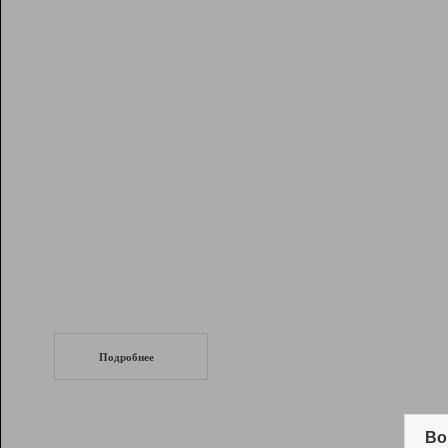
Рейтинг
Инструменты
Разработчикам
Партнерская
программа
Помощь
СеоТраф
Запустите
продвижение сайта
c LinkPad.
Подробнее
Вывод и удержание в ТОП10 выдачи
поисковых систем
Во