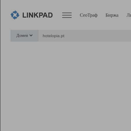
СеоТраф
Биржа
Л
Сервисы
Домен
СеоТраф
Монитор
Биржа
Pro
Линк+
Ресурсы
Вебмастер