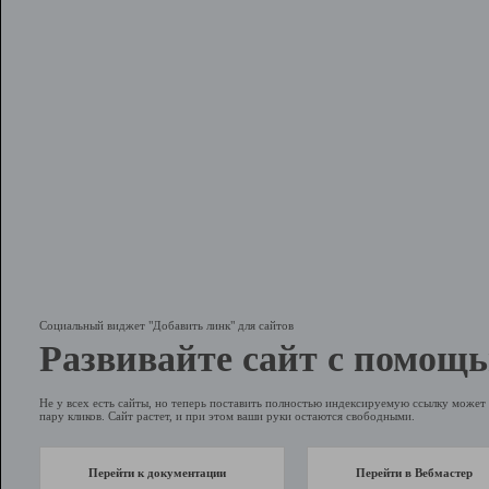
Социальный виджет "Добавить линк" для сайтов
Развивайте сайт с помощь
Не у всех есть сайты, но теперь поставить полностью индексируемую ссылку может 
пару кликов. Сайт растет, и при этом ваши руки остаются свободными.
Перейти к документации
Перейти в Вебмастер