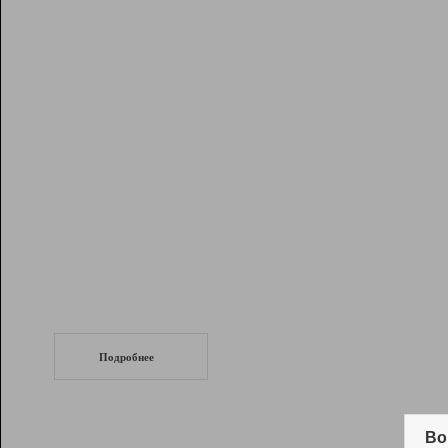
Рейтинг
Инструменты
Разработчикам
Партнерская
программа
Помощь
СеоТраф
Запустите
продвижение сайта
c LinkPad.
Подробнее
Вывод и удержание в ТОП10 выдачи
поисковых систем
Во