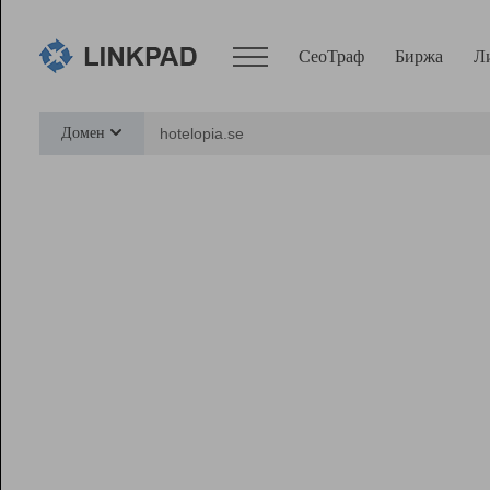
СеоТраф
Биржа
Л
Сервисы
Домен
СеоТраф
Монитор
Биржа
Pro
Линк+
Ресурсы
Вебмастер