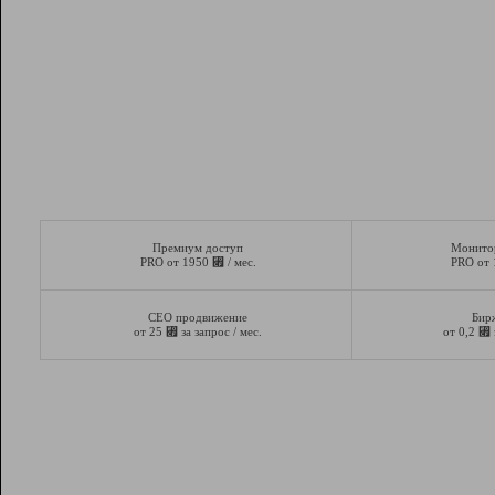
Премиум доступ
Монито
⃏
PRO от 1950
/ мес.
PRO от
СЕО продвижение
Бир
⃏
⃏
от 25
за запрос / мес.
от 0,2