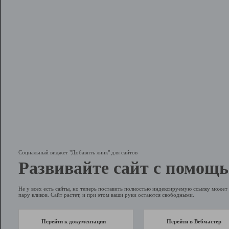
Социальный виджет "Добавить линк" для сайтов
Развивайте сайт с помощь
Не у всех есть сайты, но теперь поставить полностью индексируемую ссылку может 
пару кликов. Сайт растет, и при этом ваши руки остаются свободными.
Перейти к документации
Перейти в Вебмастер