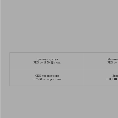
Премиум доступ
Монито
⃏
PRO от 1950
/ мес.
PRO от
СЕО продвижение
Бир
⃏
⃏
от 25
за запрос / мес.
от 0,2