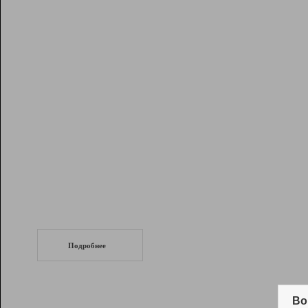
Рейтинг
Инструменты
Разработчикам
Партнерская
программа
Помощь
СеоТраф
Запустите
продвижение сайта
c LinkPad.
Подробнее
Вывод и удержание в ТОП10 выдачи
поисковых систем
Во