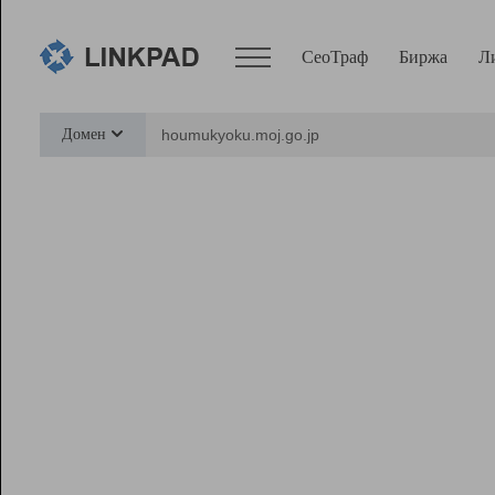
СеоТраф
Биржа
Л
Сервисы
Домен
СеоТраф
Монитор
Биржа
Pro
Линк+
Ресурсы
Вебмастер