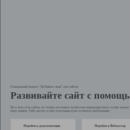
Социальный виджет "Добавить линк" для сайтов
Развивайте сайт с помощь
Не у всех есть сайты, но теперь поставить полностью индексируемую ссылку может 
пару кликов. Сайт растет, и при этом ваши руки остаются свободными.
Перейти к документации
Перейти в Вебмастер