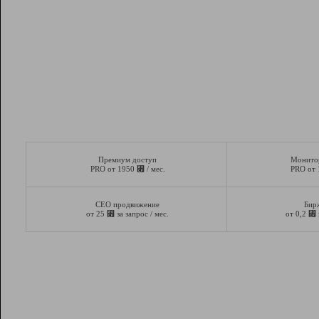
Премиум доступ
Монито
⃏
PRO от 1950
/ мес.
PRO от
СЕО продвижение
Бир
⃏
⃏
от 25
за запрос / мес.
от 0,2