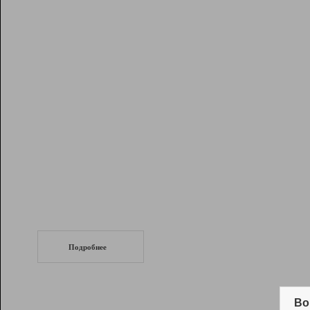
Рейтинг
Инструменты
Разработчикам
Партнерская
программа
Помощь
СеоТраф
Запустите
продвижение сайта
c LinkPad.
Подробнее
Вывод и удержание в ТОП10 выдачи
поисковых систем
Во