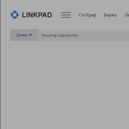
СеоТраф
Биржа
Л
Сервисы
Домен
СеоТраф
Монитор
Биржа
Pro
Линк+
Ресурсы
Вебмастер