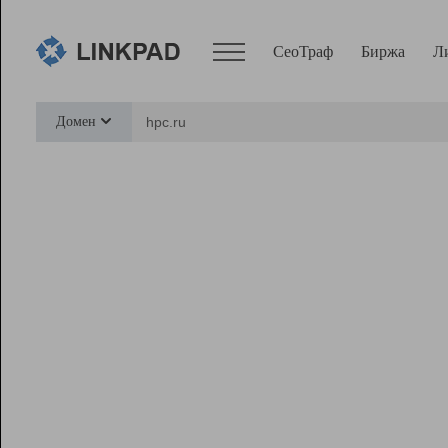
СеоТраф
Биржа
Л
Сервисы
Домен
СеоТраф
Монитор
Биржа
Pro
Линк+
Ресурсы
Вебмастер