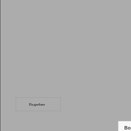
Рейтинг
Инструменты
Разработчикам
Партнерская
программа
Помощь
СеоТраф
Запустите
продвижение сайта
c LinkPad.
Подробнее
Вывод и удержание в ТОП10 выдачи
поисковых систем
Во