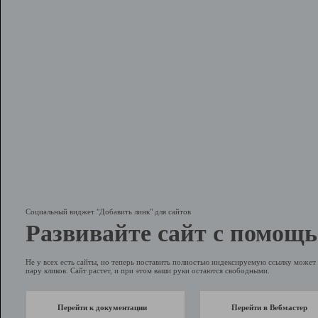
Социальный виджет "Добавить линк" для сайтов
Развивайте сайт с помощь
Не у всех есть сайты, но теперь поставить полностью индексируемую ссылку может 
пару кликов. Сайт растет, и при этом ваши руки остаются свободными.
Перейти к документации
Перейти в Вебмастер