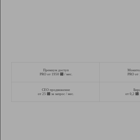
Премиум доступ
Монито
⃏
PRO от 1950
/ мес.
PRO от
СЕО продвижение
Бир
⃏
⃏
от 25
за запрос / мес.
от 0,2