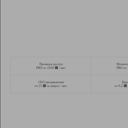
Премиум доступ
Монито
⃏
PRO от 1950
/ мес.
PRO от
СЕО продвижение
Бир
⃏
⃏
от 25
за запрос / мес.
от 0,2