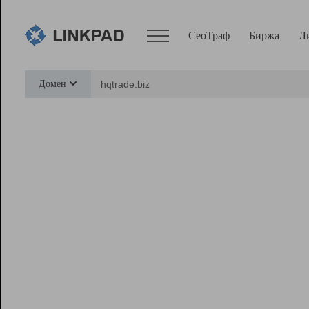
СеоТраф
Биржа
Л
Сервисы
Домен
СеоТраф
Монитор
Биржа
Pro
Линк+
Ресурсы
Вебмастер