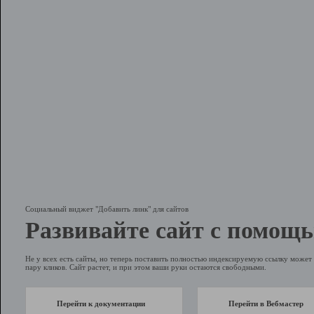
Социальный виджет "Добавить линк" для сайтов
Развивайте сайт с помощь
Не у всех есть сайты, но теперь поставить полностью индексируемую ссылку может 
пару кликов. Сайт растет, и при этом ваши руки остаются свободными.
Перейти к документации
Перейти в Вебмастер