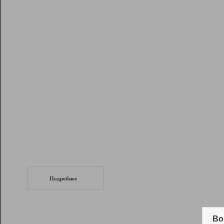
Рейтинг
Инструменты
Разработчикам
Партнерская
программа
Помощь
СеоТраф
Запустите
продвижение сайта
c LinkPad.
Подробнее
Вывод и удержание в ТОП10 выдачи
поисковых систем
Во