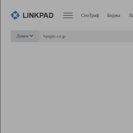
СеоТраф
Биржа
Л
Сервисы
Домен
СеоТраф
Монитор
Биржа
Pro
Линк+
Ресурсы
Вебмастер