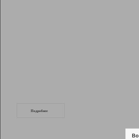
Рейтинг
Инструменты
Разработчикам
Партнерская
программа
Помощь
СеоТраф
Запустите
продвижение сайта
c LinkPad.
Подробнее
Вывод и удержание в ТОП10 выдачи
поисковых систем
Во