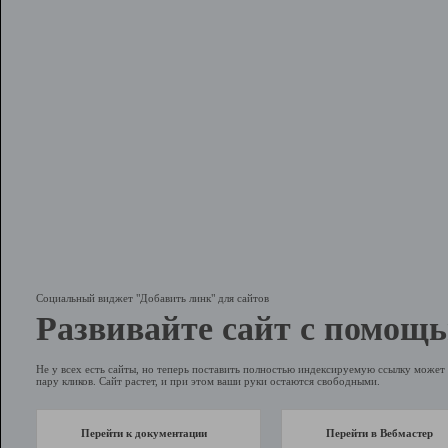
Социальный виджет "Добавить линк" для сайтов
Развивайте сайт с помощь
Не у всех есть сайты, но теперь поставить полностью индексируемую ссылку может 
пару кликов. Сайт растет, и при этом ваши руки остаются свободными.
Перейти к документации
Перейти в Вебмастер