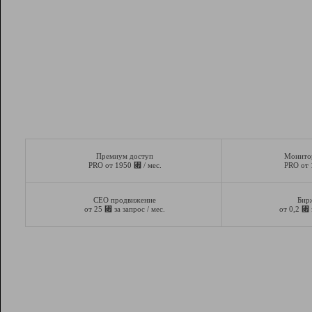
Премиум доступ
Монито
⃏
PRO от 1950
/ мес.
PRO от
СЕО продвижение
Бир
⃏
⃏
от 25
за запрос / мес.
от 0,2