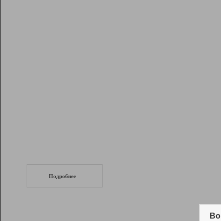
Рейтинг
Инструменты
Разработчикам
Партнерская
программа
Помощь
СеоТраф
Запустите
продвижение сайта
c LinkPad.
Подробнее
Вывод и удержание в ТОП10 выдачи
поисковых систем
Во