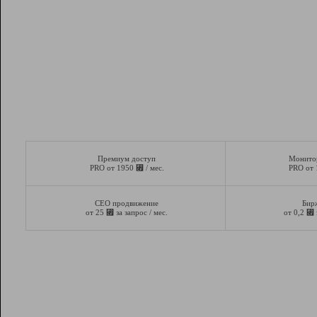
Премиум доступ
Монито
⃏
PRO от 1950
/ мес.
PRO от
СЕО продвижение
Бир
⃏
⃏
от 25
за запрос / мес.
от 0,2