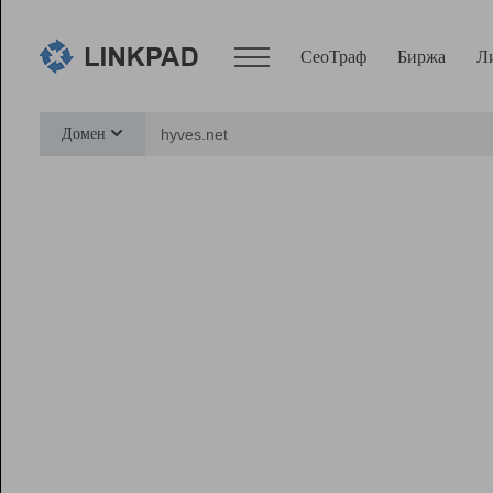
СеоТраф
Биржа
Л
Сервисы
Домен
СеоТраф
Монитор
Биржа
Pro
Линк+
Ресурсы
Вебмастер