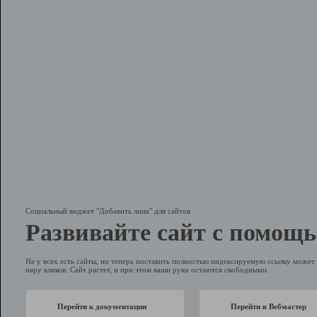
Социальный виджет "Добавить линк" для сайтов
Развивайте сайт с помощь
Не у всех есть сайты, но теперь поставить полностью индексируемую ссылку может 
пару кликов. Сайт растет, и при этом ваши руки остаются свободными.
Перейти к документации
Перейти в Вебмастер