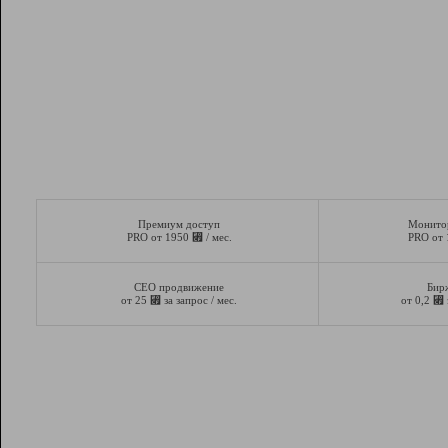
Премиум доступ
Монито
⃏
PRO от 1950
/ мес.
PRO от
СЕО продвижение
Бир
⃏
⃏
от 25
за запрос / мес.
от 0,2