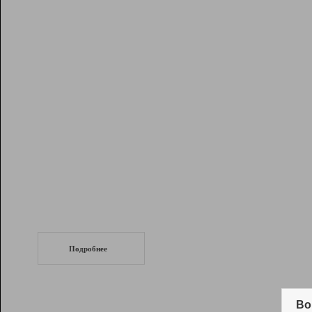
Рейтинг
Инструменты
Разработчикам
Партнерская
программа
Помощь
СеоТраф
Запустите
продвижение сайта
c LinkPad.
Подробнее
Вывод и удержание в ТОП10 выдачи
поисковых систем
Во