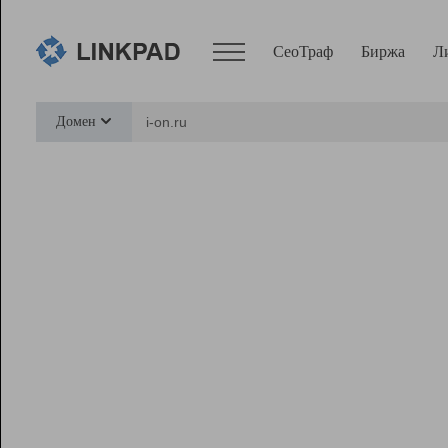
СеоТраф
Биржа
Л
Сервисы
Домен
СеоТраф
Монитор
Биржа
Pro
Линк+
Ресурсы
Вебмастер