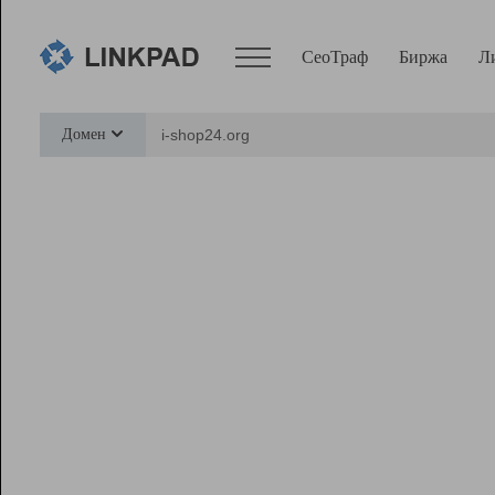
СеоТраф
Биржа
Л
Сервисы
Домен
СеоТраф
Монитор
Биржа
Pro
Линк+
Ресурсы
Вебмастер