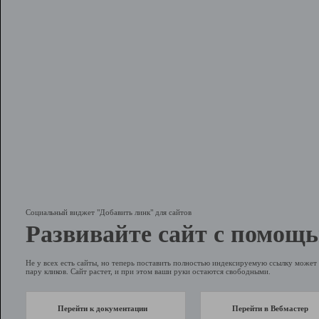
Социальный виджет "Добавить линк" для сайтов
Развивайте сайт с помощь
Не у всех есть сайты, но теперь поставить полностью индексируемую ссылку может 
пару кликов. Сайт растет, и при этом ваши руки остаются свободными.
Перейти к документации
Перейти в Вебмастер