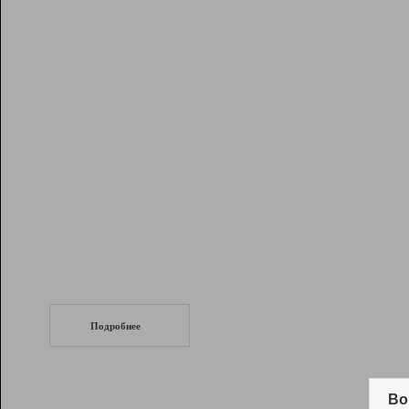
Рейтинг
Инструменты
Разработчикам
Партнерская
программа
Помощь
СеоТраф
Запустите
продвижение сайта
c LinkPad.
Подробнее
Вывод и удержание в ТОП10 выдачи
поисковых систем
Во