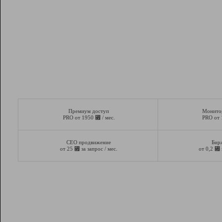
Премиум доступ
Монито
⃏
PRO от 1950
/ мес.
PRO от
СЕО продвижение
Бир
⃏
⃏
от 25
за запрос / мес.
от 0,2