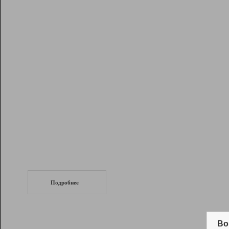
Рейтинг
Инструменты
Разработчикам
Партнерская
программа
Помощь
СеоТраф
Запустите
продвижение сайта
c LinkPad.
Подробнее
Вывод и удержание в ТОП10 выдачи
поисковых систем
Во