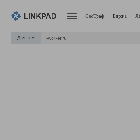
СеоТраф
Биржа
Л
Сервисы
Домен
СеоТраф
Монитор
Биржа
Pro
Линк+
Ресурсы
Вебмастер