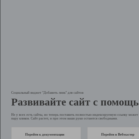
Социальный виджет "Добавить линк" для сайтов
Развивайте сайт с помощь
Не у всех есть сайты, но теперь поставить полностью индексируемую ссылку может 
пару кликов. Сайт растет, и при этом ваши руки остаются свободными.
Перейти к документации
Перейти в Вебмастер