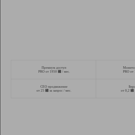
Премиум доступ
Монито
⃏
PRO от 1950
/ мес.
PRO от
СЕО продвижение
Бир
⃏
⃏
от 25
за запрос / мес.
от 0,2