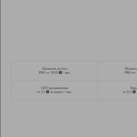
Премиум доступ
Монито
⃏
PRO от 1950
/ мес.
PRO от
СЕО продвижение
Бир
⃏
⃏
от 25
за запрос / мес.
от 0,2