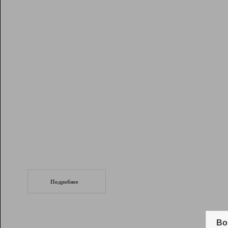
Рейтинг
Инструменты
Разработчикам
Партнерская
программа
Помощь
СеоТраф
Запустите
продвижение сайта
c LinkPad.
Подробнее
Вывод и удержание в ТОП10 выдачи
поисковых систем
Во