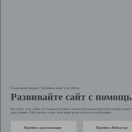
Социальный виджет "Добавить линк" для сайтов
Развивайте сайт с помощь
Не у всех есть сайты, но теперь поставить полностью индексируемую ссылку может 
пару кликов. Сайт растет, и при этом ваши руки остаются свободными.
Перейти к документации
Перейти в Вебмастер