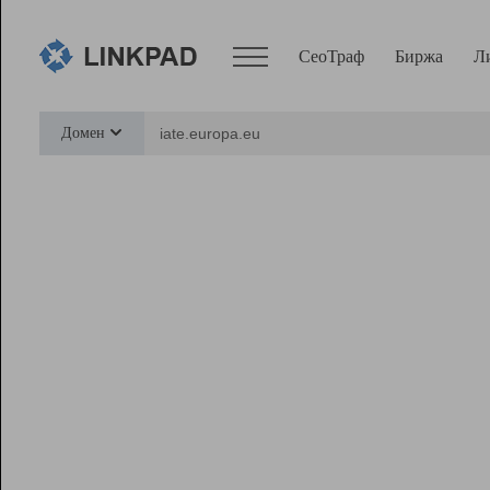
СеоТраф
Биржа
Л
Сервисы
Домен
СеоТраф
Монитор
Биржа
Pro
Линк+
Ресурсы
Вебмастер