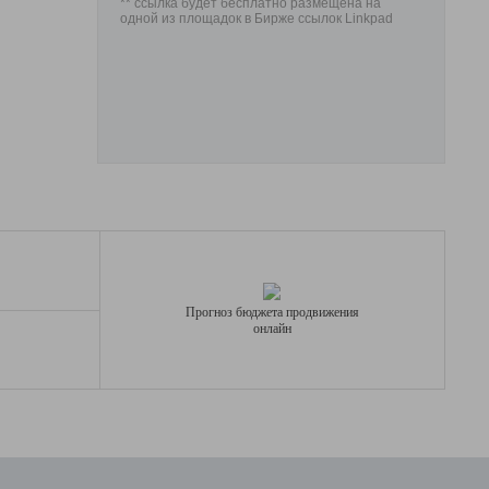
** ссылка будет бесплатно размещена на
одной из площадок в Бирже ссылок Linkpad
Прогноз бюджета продвижения
онлайн