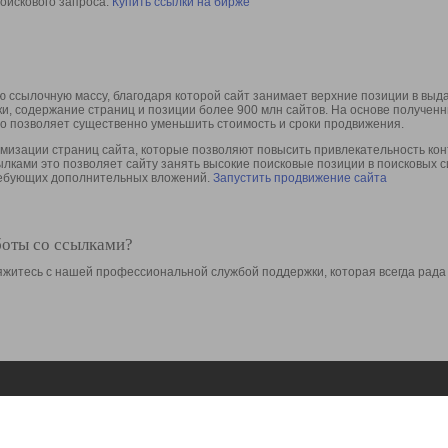
оискового запроса.
Купить ссылки на бирже
 ссылочную массу, благодаря которой сайт занимает верхние позиции в выд
ки, содержание страниц и позиции более 900 млн сайтов. На основе получе
то позволяет существенно уменьшить стоимость и сроки продвижения.
изации страниц сайта, которые позволяют повысить привлекательность конт
сылками это позволяет сайту занять высокие поисковые позиции в поисковых 
требующих дополнительных вложений.
Запустить продвижение сайта
боты со ссылками?
свяжитесь с нашей профессиональной службой поддержки, которая всегда рада
Ресурсы