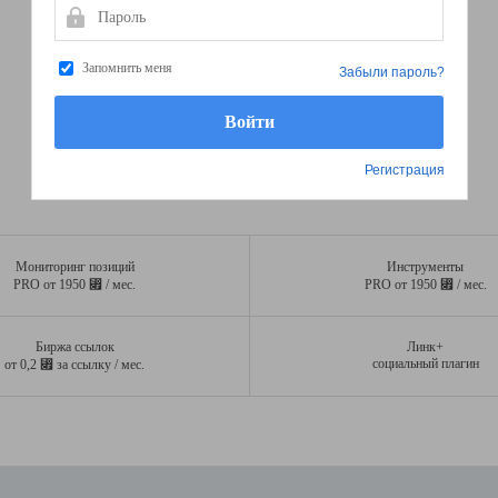
Пароль
Запомнить меня
Забыли пароль?
Регистрация
Мониторинг позиций
Инструменты
⃏
⃏
PRO от 1950
/ мес.
PRO от 1950
/ мес.
Биржа ссылок
Линк+
⃏
социальный плагин
от 0,2
за ссылку / мес.