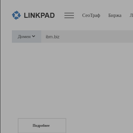
СеоТраф
Биржа
Л
Сервисы
Домен
СеоТраф
Монитор
Биржа
Pro
Линк+
СеоТраф
Запустите
продвижение сайта
c LinkPad.
Ресурсы
Вебмастер
Подробнее