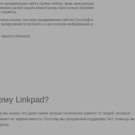
ите продвижение сайта прямо сейчас, ведь чем раньше
стижения целей наших клиентов мы пристально изучаем
 сервисы.
оиск ссылок, систему продвижения сайтов Сеотраф и
вы всегда можете получить о них полную информацию и
т вашего бизнеса!
ему Linkpad?
у мы знаем, что даже самая лучшая технология зависит от людей, которые
вают ее эффективность. Поэтому мы предлагаем поддержку 24/7, помощь экс
ругое.