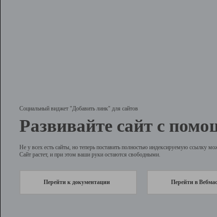
Социальный виджет "Добавить линк" для сайтов
Развивайте сайт с помо
Не у всех есть сайты, но теперь поставить полностью индексируемую ссылку мо
Сайт растет, и при этом ваши руки остаются свободными.
Перейти к документации
Перейти в Вебма