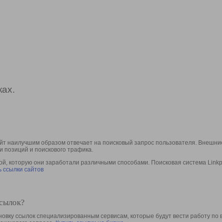
ах.
йт наилучшим образом отвечает на поисковый запрос пользователя. Внешние
и позиций и поискового трафика.
, которую они заработали различными способами. Поисковая система Linkpa
 ссылки сайтов
ссылок?
овку ссылок специализированным сервисам, которые будут вести работу по 