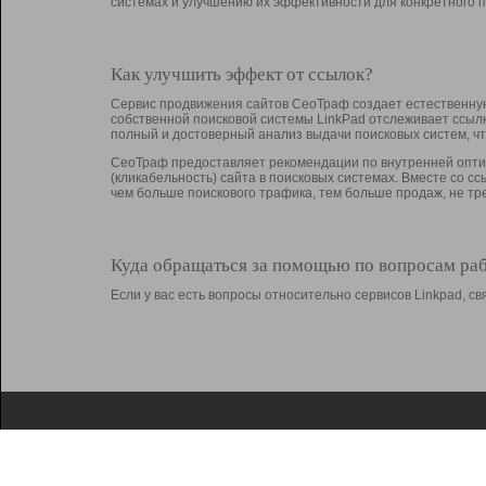
системах и улучшению их эффективности для конкретного п
Как улучшить эффект от ссылок?
Сервис продвижения сайтов СеоТраф создает естественную
собственной поисковой системы LinkPad отслеживает ссыл
полный и достоверный анализ выдачи поисковых систем, ч
СеоТраф предоставляет рекомендации по внутренней оптим
(кликабельность) сайта в поисковых системах. Вместе со с
чем больше поискового трафика, тем больше продаж, не 
Куда обращаться за помощью по вопросам ра
Если у вас есть вопросы относительно сервисов Linkpad, 
О Linkpad
Поддержка