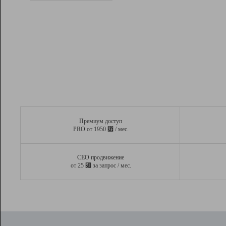
Рейтинг
Вывод и удержание в ТОП10 выдачи
поисковых систем
Инструменты
Разработчикам
Партнерская
программа
Помощь
Премиум доступ
⃏
PRO от 1950
/ мес.
СЕО продвижение
⃏
от 25
за запрос / мес.