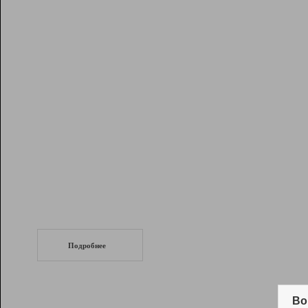
Рейтинг
Инструменты
Разработчикам
Партнерская
программа
Помощь
СеоТраф
Запустите
продвижение сайта
c LinkPad.
Подробнее
Вывод и удержание в ТОП10 выдачи
поисковых систем
Во