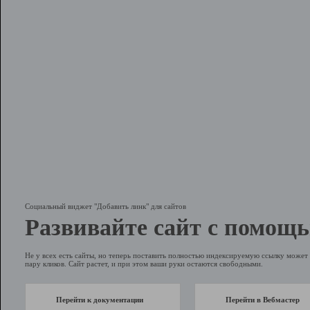
Социальный виджет "Добавить линк" для сайтов
Развивайте сайт с помощь
Не у всех есть сайты, но теперь поставить полностью индексируемую ссылку может 
пару кликов. Сайт растет, и при этом ваши руки остаются свободными.
Перейти к документации
Перейти в Вебмастер