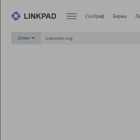
СеоТраф
Биржа
Л
Сервисы
Домен
СеоТраф
Монитор
Биржа
Pro
Линк+
Ресурсы
Вебмастер