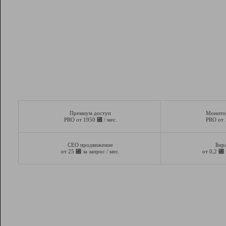
Премиум доступ
Монито
⃏
PRO от 1950
/ мес.
PRO от
СЕО продвижение
Бир
⃏
⃏
от 25
за запрос / мес.
от 0,2