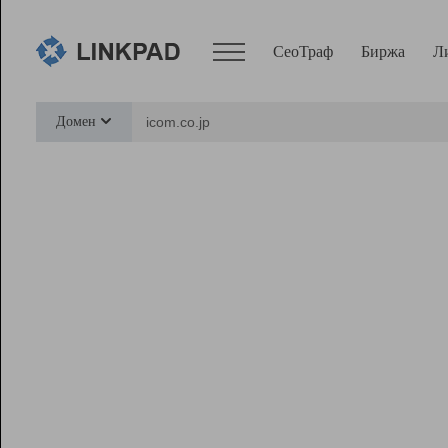
СеоТраф
Биржа
Л
Сервисы
Домен
СеоТраф
Монитор
Биржа
Pro
Линк+
Ресурсы
Вебмастер