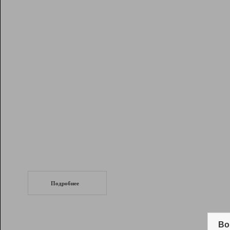
Рейтинг
Инструменты
Разработчикам
Партнерская
программа
Помощь
СеоТраф
Запустите
продвижение сайта
c LinkPad.
Подробнее
Вывод и удержание в ТОП10 выдачи
поисковых систем
Во