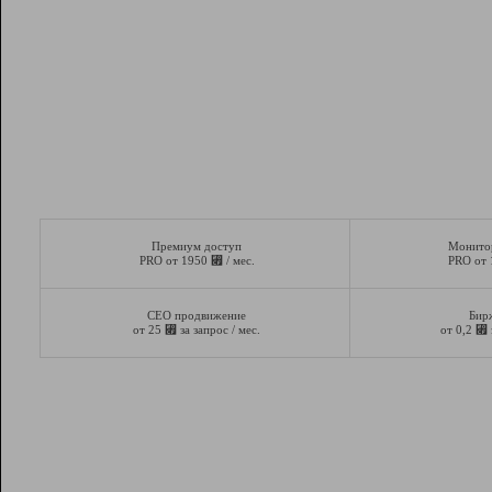
Премиум доступ
Монито
⃏
PRO от 1950
/ мес.
PRO от
СЕО продвижение
Бир
⃏
⃏
от 25
за запрос / мес.
от 0,2