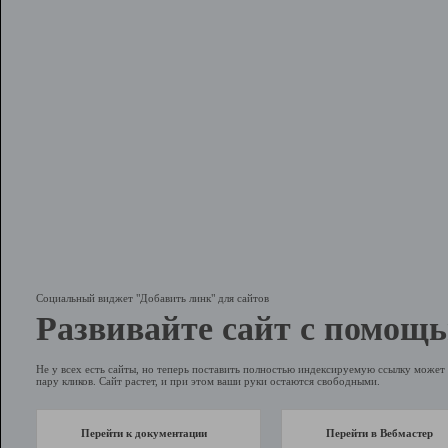
Социальный виджет "Добавить линк" для сайтов
Развивайте сайт с помощь
Не у всех есть сайты, но теперь поставить полностью индексируемую ссылку может 
пару кликов. Сайт растет, и при этом ваши руки остаются свободными.
Перейти к документации
Перейти в Вебмастер