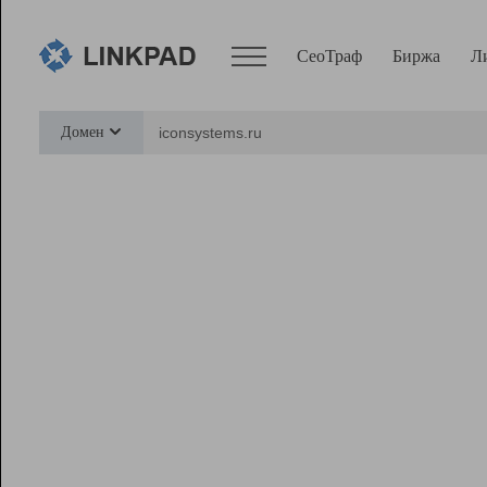
СеоТраф
Биржа
Л
Сервисы
Домен
СеоТраф
Монитор
Биржа
Pro
Линк+
Ресурсы
Вебмастер