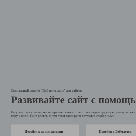
Социальный виджет "Добавить линк" для сайтов
Развивайте сайт с помощь
Не у всех есть сайты, но теперь поставить полностью индексируемую ссылку может 
пару кликов. Сайт растет, и при этом ваши руки остаются свободными.
Перейти к документации
Перейти в Вебмастер