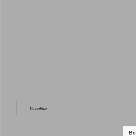
Рейтинг
Инструменты
Разработчикам
Партнерская
программа
Помощь
СеоТраф
Запустите
продвижение сайта
c LinkPad.
Подробнее
Вывод и удержание в ТОП10 выдачи
поисковых систем
Во