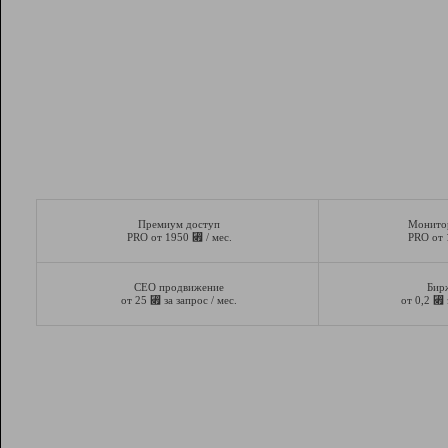
Премиум доступ
Монито
⃏
PRO от 1950
/ мес.
PRO от
СЕО продвижение
Бир
⃏
⃏
от 25
за запрос / мес.
от 0,2