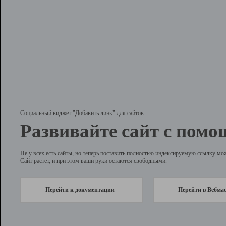
Социальный виджет "Добавить линк" для сайтов
Развивайте сайт с помо
Не у всех есть сайты, но теперь поставить полностью индексируемую ссылку мо
Сайт растет, и при этом ваши руки остаются свободными.
Перейти к документации
Перейти в Вебма