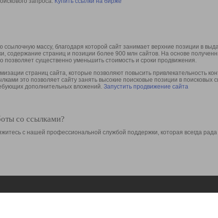
оискового запроса.
Купить ссылки на бирже
 ссылочную массу, благодаря которой сайт занимает верхние позиции в выд
ки, содержание страниц и позиции более 900 млн сайтов. На основе получе
то позволяет существенно уменьшить стоимость и сроки продвижения.
изации страниц сайта, которые позволяют повысить привлекательность конт
сылками это позволяет сайту занять высокие поисковые позиции в поисковых 
требующих дополнительных вложений.
Запустить продвижение сайта
боты со ссылками?
свяжитесь с нашей профессиональной службой поддержки, которая всегда рада
Ресурсы