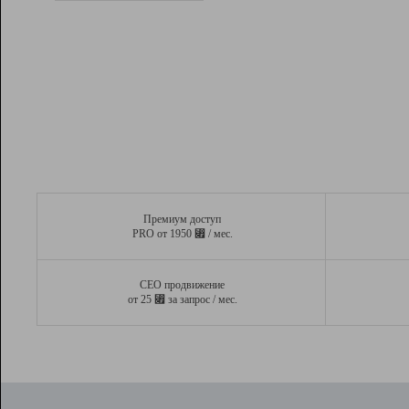
Рейтинг
Вывод и удержание в ТОП10 выдачи
поисковых систем
Инструменты
Разработчикам
Партнерская
программа
Помощь
Премиум доступ
⃏
PRO от 1950
/ мес.
СЕО продвижение
⃏
от 25
за запрос / мес.