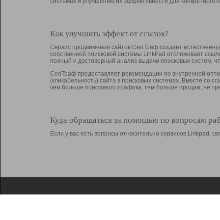
системах и улучшению их эффективности для конкретного п
Как улучшить эффект от ссылок?
Сервис продвижения сайтов СеоТраф создает естественную
собственной поисковой системы LinkPad отслеживает ссыл
полный и достоверный анализ выдачи поисковых систем, ч
СеоТраф предоставляет рекомендации по внутренней оптим
(кликабельность) сайта в поисковых системах. Вместе со с
чем больше поискового трафика, тем больше продаж, не 
Куда обращаться за помощью по вопросам ра
Если у вас есть вопросы относительно сервисов Linkpad, 
О Linkpad
Поддержка