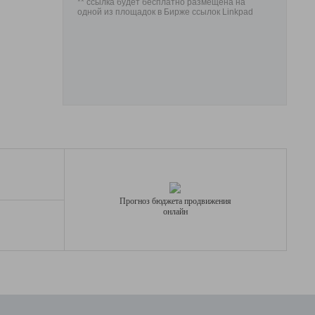
** ссылка будет бесплатно размещена на
одной из площадок в Бирже ссылок Linkpad
Прогноз бюджета продвижения
онлайн