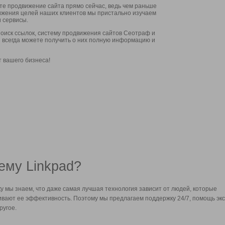
ите продвижение сайта прямо сейчас, ведь чем раньше
стижения целей наших клиентов мы пристально изучаем
 сервисы.
оиск ссылок, систему продвижения сайтов Сеотраф и
вы всегда можете получить о них полную информацию и
т вашего бизнеса!
ему Linkpad?
у мы знаем, что даже самая лучшая технология зависит от людей, которые
вают ее эффективность. Поэтому мы предлагаем поддержку 24/7, помощь экс
ругое.