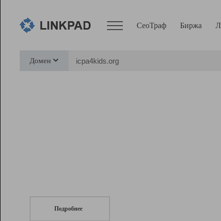
СеоТраф
Биржа
Л
Сервисы
Домен
СеоТраф
Монитор
Биржа
Pro
Линк+
СеоТраф
Запустите
продвижение сайта
c LinkPad.
Ресурсы
Вебмастер
Подробнее