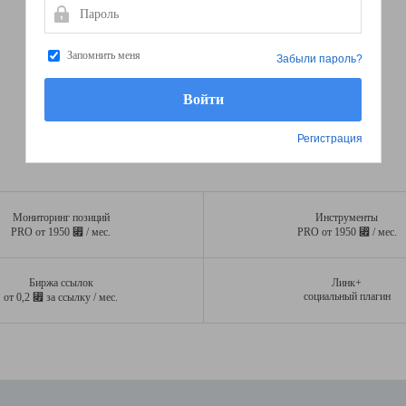
Пароль
Запомнить меня
Забыли пароль?
Регистрация
Мониторинг позиций
Инструменты
⃏
⃏
PRO от 1950
/ мес.
PRO от 1950
/ мес.
Биржа ссылок
Линк+
⃏
социальный плагин
от 0,2
за ссылку / мес.