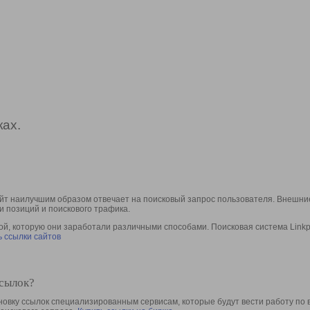
ах.
йт наилучшим образом отвечает на поисковый запрос пользователя. Внешние
и позиций и поискового трафика.
, которую они заработали различными способами. Поисковая система Linkpa
 ссылки сайтов
ссылок?
овку ссылок специализированным сервисам, которые будут вести работу по 