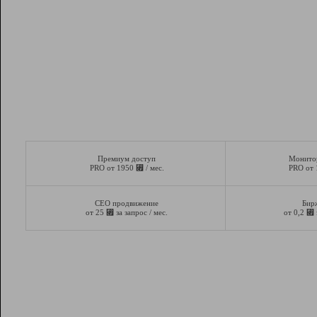
Премиум доступ
Монито
⃏
PRO от 1950
/ мес.
PRO от
СЕО продвижение
Бир
⃏
⃏
от 25
за запрос / мес.
от 0,2