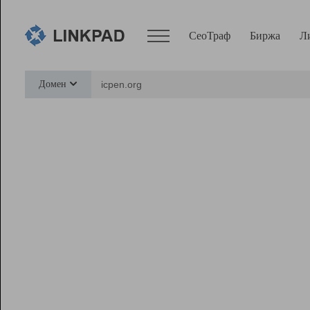
СеоТраф
Биржа
Л
Сервисы
Домен
СеоТраф
Монитор
Биржа
Pro
Линк+
Ресурсы
Вебмастер