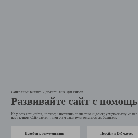
Социальный виджет "Добавить линк" для сайтов
Развивайте сайт с помощь
Не у всех есть сайты, но теперь поставить полностью индексируемую ссылку может 
пару кликов. Сайт растет, и при этом ваши руки остаются свободными.
Перейти к документации
Перейти в Вебмастер