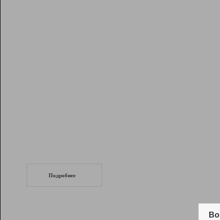
Рейтинг
Инструменты
Разработчикам
Партнерская
программа
Помощь
СеоТраф
Запустите
продвижение сайта
c LinkPad.
Подробнее
Вывод и удержание в ТОП10 выдачи
поисковых систем
Во