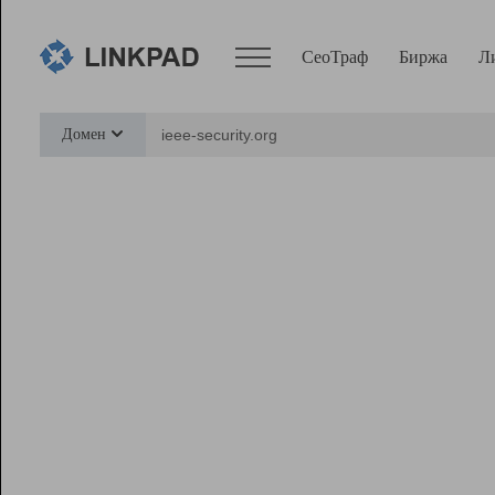
СеоТраф
Биржа
Л
Сервисы
Домен
СеоТраф
Монитор
Биржа
Pro
Линк+
Ресурсы
Вебмастер