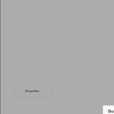
Рейтинг
Инструменты
Разработчикам
Партнерская
программа
Помощь
СеоТраф
Запустите
продвижение сайта
c LinkPad.
Подробнее
Вывод и удержание в ТОП10 выдачи
поисковых систем
Во