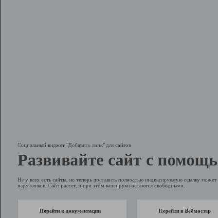
Социальный виджет "Добавить линк" для сайтов
Развивайте сайт с помощь
Не у всех есть сайты, но теперь поставить полностью индексируемую ссылку может 
пару кликов. Сайт растет, и при этом ваши руки остаются свободными.
Перейти к документации
Перейти в Вебмастер