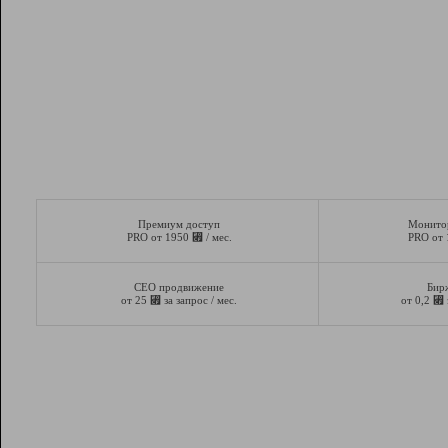
Премиум доступ
Монито
⃏
PRO от 1950
/ мес.
PRO от
СЕО продвижение
Бир
⃏
⃏
от 25
за запрос / мес.
от 0,2