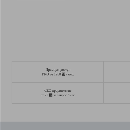
Рейтинг
Вывод и удержание в ТОП10 выдачи
поисковых систем
Инструменты
Разработчикам
Партнерская
программа
Помощь
Премиум доступ
⃏
PRO от 1950
/ мес.
СЕО продвижение
⃏
от 25
за запрос / мес.