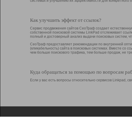
системах и улучшению их эффективности для конкретного п
Как улучшить эффект от ссылок?
Сервис продвижения сайтов СеоТраф создает естественную
собственной поисковой системы LinkPad отслеживает ссыл
полный и достоверный анализ выдачи поисковых систем, ч
СеоТраф предоставляет рекомендации по внутренней оптим
(кликабельность) сайта в поисковых системах. Вместе со с
чем больше поискового трафика, тем больше продаж, не 
Куда обращаться за помощью по вопросам ра
Если у вас есть вопросы относительно сервисов Linkpad, 
О Linkpad
Поддержка