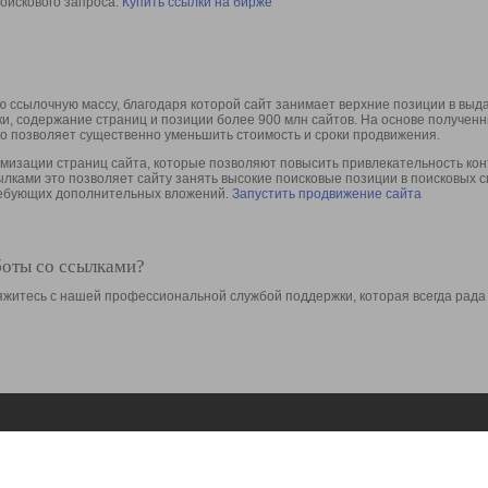
оискового запроса.
Купить ссылки на бирже
 ссылочную массу, благодаря которой сайт занимает верхние позиции в выд
ки, содержание страниц и позиции более 900 млн сайтов. На основе получе
то позволяет существенно уменьшить стоимость и сроки продвижения.
изации страниц сайта, которые позволяют повысить привлекательность конт
сылками это позволяет сайту занять высокие поисковые позиции в поисковых 
требующих дополнительных вложений.
Запустить продвижение сайта
боты со ссылками?
свяжитесь с нашей профессиональной службой поддержки, которая всегда рада
Ресурсы