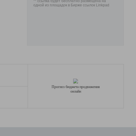
** ссылка будет бесплатно размещена на
одной из площадок в Бирже ссылок Linkpad
Прогноз бюджета продвижения
онлайн