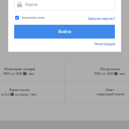
Пароль
Запомнить меня
Забыли пароль?
Регистрация
Мониторинг позиций
Инструменты
⃏
⃏
PRO от 1950
/ мес.
PRO от 1950
/ мес.
Биржа ссылок
Линк+
⃏
социальный плагин
от 0,2
за ссылку / мес.