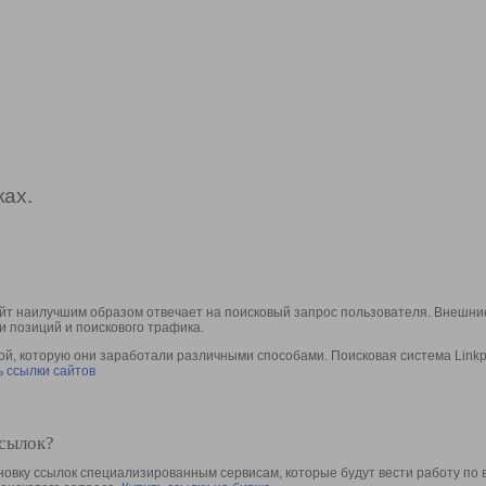
ах.
йт наилучшим образом отвечает на поисковый запрос пользователя. Внешние
и позиций и поискового трафика.
, которую они заработали различными способами. Поисковая система Linkpa
 ссылки сайтов
ссылок?
овку ссылок специализированным сервисам, которые будут вести работу по 