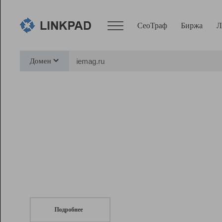
СеоТраф
Биржа
Л
Сервисы
Домен
СеоТраф
Монитор
Биржа
Pro
Линк+
СеоТраф
Запустите
продвижение сайта
c LinkPad.
Ресурсы
Вебмастер
Подробнее