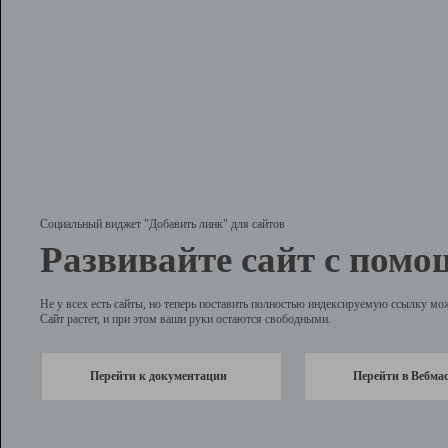
Социальный виджет "Добавить линк" для сайтов
Развивайте сайт с помо
Не у всех есть сайты, но теперь поставить полностью индексируемую ссылку мо
Сайт растет, и при этом ваши руки остаются свободными.
Перейти к документации
Перейти в Вебма