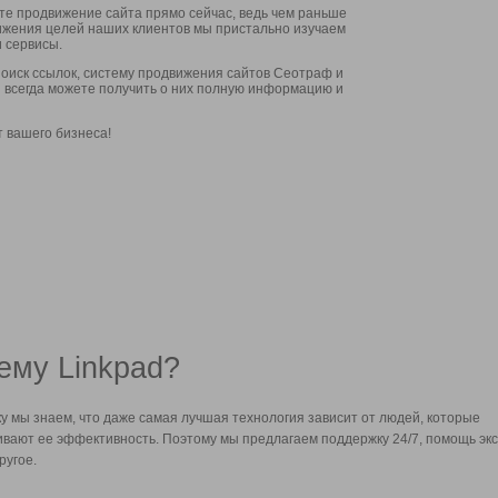
ите продвижение сайта прямо сейчас, ведь чем раньше
стижения целей наших клиентов мы пристально изучаем
 сервисы.
оиск ссылок, систему продвижения сайтов Сеотраф и
вы всегда можете получить о них полную информацию и
т вашего бизнеса!
ему Linkpad?
у мы знаем, что даже самая лучшая технология зависит от людей, которые
вают ее эффективность. Поэтому мы предлагаем поддержку 24/7, помощь экс
ругое.