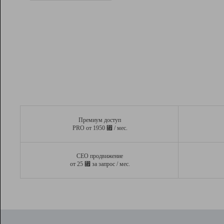
Рейтинг
Вывод и удержание в ТОП10 выдачи
поисковых систем
Инструменты
Разработчикам
Партнерская
программа
Помощь
Премиум доступ
⃏
PRO от 1950
/ мес.
СЕО продвижение
⃏
от 25
за запрос / мес.