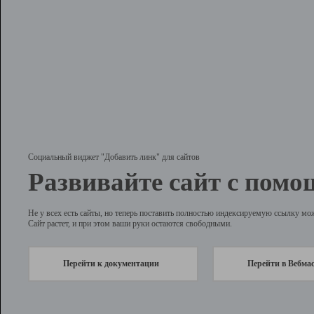
Социальный виджет "Добавить линк" для сайтов
Развивайте сайт с помо
Не у всех есть сайты, но теперь поставить полностью индексируемую ссылку мо
Сайт растет, и при этом ваши руки остаются свободными.
Перейти к документации
Перейти в Вебма