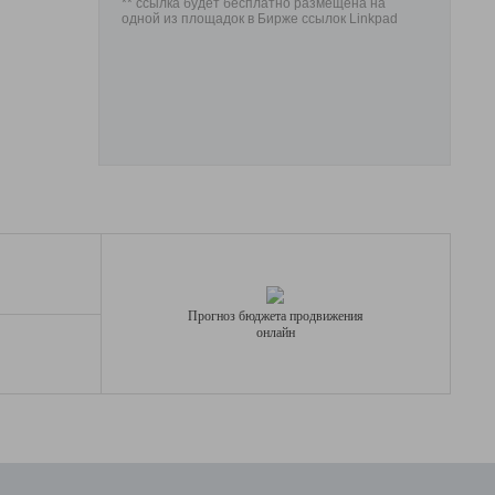
** ссылка будет бесплатно размещена на
одной из площадок в Бирже ссылок Linkpad
Прогноз бюджета продвижения
онлайн