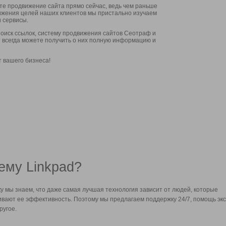
ите продвижение сайта прямо сейчас, ведь чем раньше
стижения целей наших клиентов мы пристально изучаем
 сервисы.
оиск ссылок, систему продвижения сайтов Сеотраф и
вы всегда можете получить о них полную информацию и
т вашего бизнеса!
ему Linkpad?
у мы знаем, что даже самая лучшая технология зависит от людей, которые
вают ее эффективность. Поэтому мы предлагаем поддержку 24/7, помощь экс
ругое.