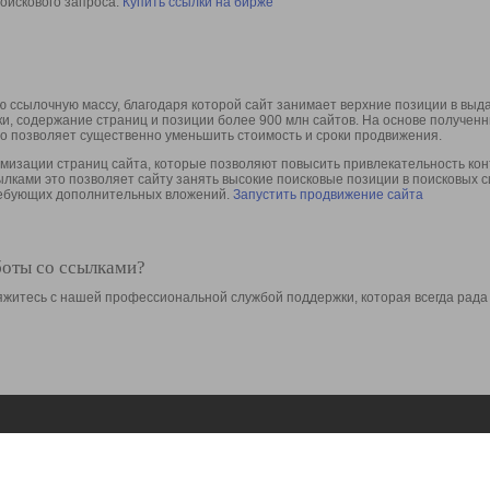
оискового запроса.
Купить ссылки на бирже
 ссылочную массу, благодаря которой сайт занимает верхние позиции в выд
ки, содержание страниц и позиции более 900 млн сайтов. На основе получе
то позволяет существенно уменьшить стоимость и сроки продвижения.
изации страниц сайта, которые позволяют повысить привлекательность конт
сылками это позволяет сайту занять высокие поисковые позиции в поисковых 
требующих дополнительных вложений.
Запустить продвижение сайта
боты со ссылками?
свяжитесь с нашей профессиональной службой поддержки, которая всегда рада
Ресурсы