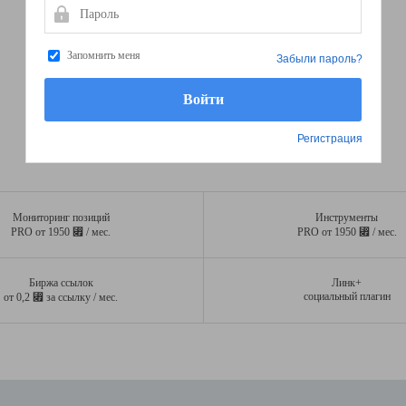
Пароль
Запомнить меня
Забыли пароль?
Регистрация
Мониторинг позиций
Инструменты
⃏
⃏
PRO от 1950
/ мес.
PRO от 1950
/ мес.
Биржа ссылок
Линк+
⃏
социальный плагин
от 0,2
за ссылку / мес.