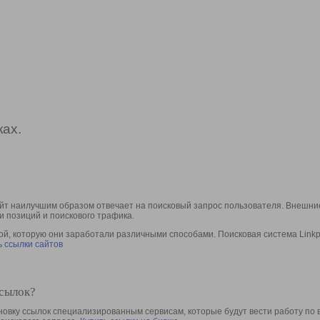
ах.
йт наилучшим образом отвечает на поисковый запрос пользователя. Внешние
и позиций и поискового трафика.
, которую они заработали различными способами. Поисковая система Linkpa
 ссылки сайтов
ссылок?
овку ссылок специализированным сервисам, которые будут вести работу по 