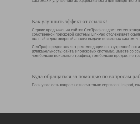
системах и улучшению их эффективности для конкретного п
Как улучшить эффект от ссылок?
Сервис продвижения сайтов СеоТраф создает естественную
собственной поисковой системы LinkPad отслеживает ссыл
полный и достоверный анализ выдачи поисковых систем, ч
СеоТраф предоставляет рекомендации по внутренней оптим
(кликабельность) сайта в поисковых системах. Вместе со с
чем больше поискового трафика, тем больше продаж, не 
Куда обращаться за помощью по вопросам ра
Если у вас есть вопросы относительно сервисов Linkpad, 
О Linkpad
Поддержка