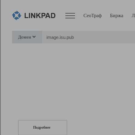
СеоТраф
Биржа
Л
Сервисы
Домен
СеоТраф
Монитор
Биржа
Pro
Линк+
СеоТраф
Запустите
продвижение сайта
c LinkPad.
Ресурсы
Вебмастер
Подробнее